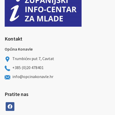
Kontakt
Općina Konavle
Trumbićev put 7, Cavtat
+385 (0)20 478401
info@opcinakonavle.hr
Pratite nas
facebook