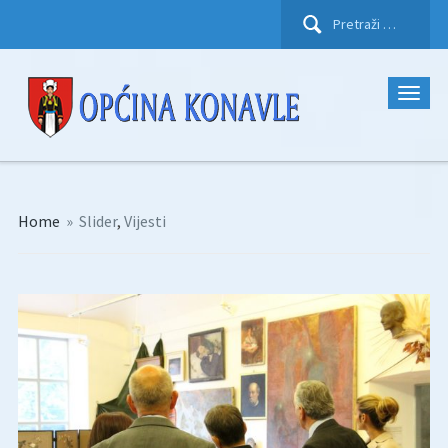
Pretraži:
Home
»
Slider
,
Vijesti