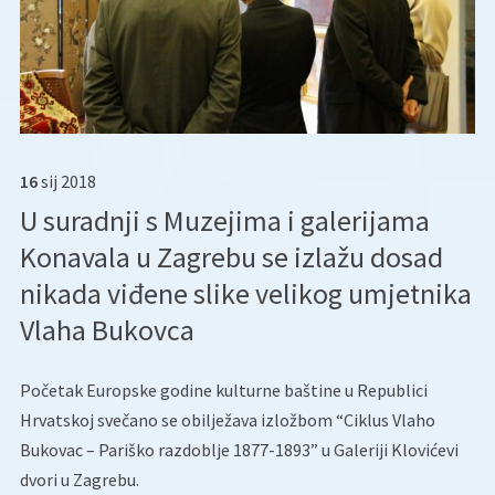
16
sij
2018
U suradnji s Muzejima i galerijama
Konavala u Zagrebu se izlažu dosad
nikada viđene slike velikog umjetnika
Vlaha Bukovca
Početak Europske godine kulturne baštine u Republici
Hrvatskoj svečano se obilježava izložbom “Ciklus Vlaho
Bukovac – Pariško razdoblje 1877-1893” u Galeriji Klovićevi
dvori u Zagrebu.