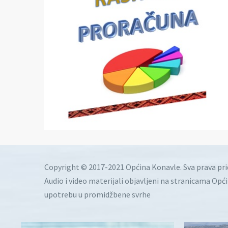
Copyright © 2017-2021 Općina Konavle. Sva prava pr
Audio i video materijali objavljeni na stranicama Opć
upotrebu u promidžbene svrhe