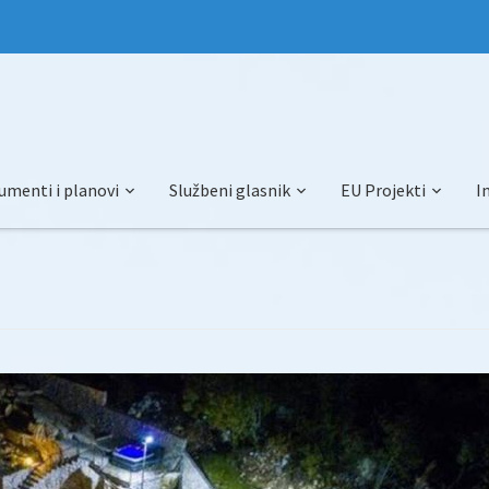
umenti i planovi
Službeni glasnik
EU Projekti
I