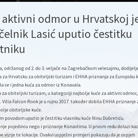
 aktivni odmor u Hrvatskoj j
elnik Lasić uputio čestitku
tniku
, održanog od 2. do 3. veljače na Zagrebačkom velesajmu, dodijelj
eta za Hrvatsku za obiteljski turizam i EHHA priznanja za Europsku 
a se i jedna kuća za odmor iz Konavala.
u za obiteljski turizam, u kategoriji najbolje kuće za aktivni odmor,
a. Villa Falcon Rook je u rujnu 2017. također dobila EHHA priznanje 
olje obiteljske kuće.
m povodom uputio je čestitku vlasniku kuće Ninu Dubretiću.
anje pojedincu nego i priznanje Konavlima. U prvom redu dolazi ka
ne vizije te lokacije. Ovakvi uspješni primjeri pokazuju da je uspjeh