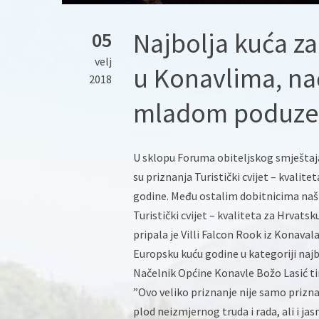
Najbolja kuća za
05
velj
u Konavlima, nač
2018
mladom poduze
U sklopu Foruma obiteljskog smještaja
su priznanja Turistički cvijet – kvalit
godine. Među ostalim dobitnicima našl
Turistički cvijet – kvaliteta za Hrvatsk
pripala je Villi Falcon Rook iz Konaval
Europsku kuću godine u kategoriji najb
Načelnik Općine Konavle Božo Lasić ti
”Ovo veliko priznanje nije samo prizn
plod neizmjernog truda i rada, ali i jas