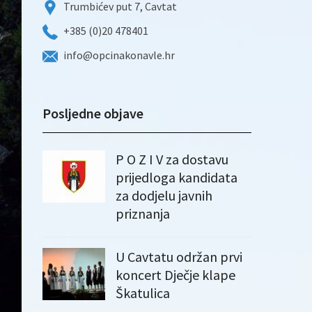
Trumbićev put 7, Cavtat
+385 (0)20 478401
info@opcinakonavle.hr
Posljedne objave
P O Z I V za dostavu
prijedloga kandidata
za dodjelu javnih
priznanja
U Cavtatu održan prvi
koncert Dječje klape
Škatulica