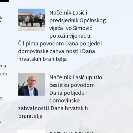
Načelnik Lasić i
e
predsjednik Općinskog
vijeća Ivo Simović
položili vijenac u
Čilipima povodom Dana pobjede i
domovinske zahvalnosti i Dana
hrvatskih branitelja
ena
kuću
Načelnik Lasić uputio
čestitku povodom
Dana pobjede i
za
domovinske
zahvalnosti i Dana hrvatskih
branitelja
o