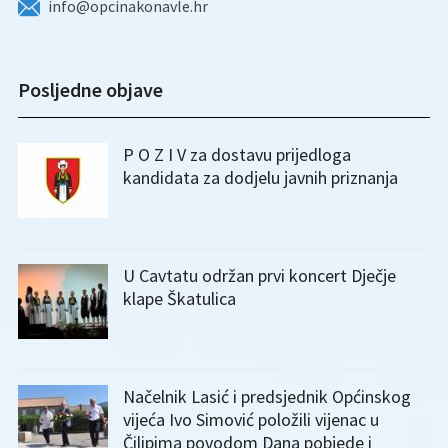
info@opcinakonavle.hr
Posljedne objave
P O Z I V za dostavu prijedloga
kandidata za dodjelu javnih priznanja
U Cavtatu održan prvi koncert Dječje
klape Škatulica
Načelnik Lasić i predsjednik Općinskog
vijeća Ivo Simović položili vijenac u
Čilipima povodom Dana pobjede i