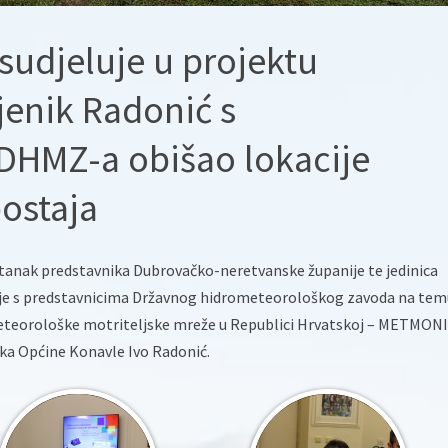
sudjeluje u projektu
enik Radonić s
DHMZ-a obišao lokacije
ostaja
astanak predstavnika Dubrovačko-neretvanske županije te jedinica
ije s predstavnicima Državnog hidrometeorološkog zavoda na tem
eteorološke motriteljske mreže u Republici Hrvatskoj – METMONI
ika Općine Konavle Ivo Radonić.