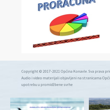
Copyright © 2017-2021 Općina Konavle. Sva prava pr
Audio i video materijali objavljeni na stranicama Opć
upotrebu u promidžbene svrhe