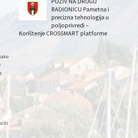
POZIV NA DRUGU
RADIONICU Pametna i
precizna tehnologija u
poljoprivredi –
Korištenje CROSSMART platforme
 kako
9
e
ćiti