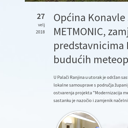
Općina Konavle 
27
velj
METMONIC, zamj
2018
predstavnicima 
budućih meteop
U Palači Ranjina u utorak je održan s
lokalne samouprave s područja župan
ostvarenja projekta ”Modernizacija m
sastanku je nazočio i zamjenik načeln