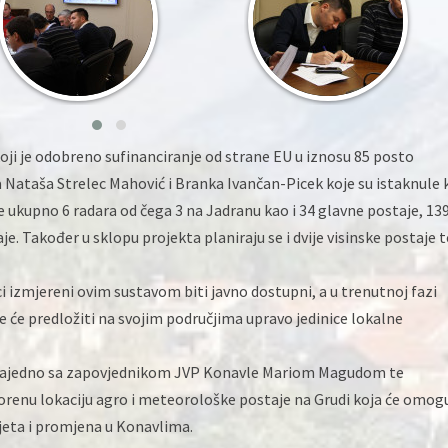
koji je odobreno sufinanciranje od strane EU u iznosu 85 posto
a Nataša Strelec Mahović i Branka Ivančan-Picek koje su istaknule
e ukupno 6 radara od čega 3 na Jadranu kao i 34 glavne postaje, 13
. Također u sklopu projekta planiraju se i dvije visinske postaje t
ci izmjereni ovim sustavom biti javno dostupni, a u trenutnoj fazi
e će predložiti na svojim područjima upravo jedinice lokalne
 zajedno sa zapovjednikom JVP Konavle Mariom Magudom te
enu lokaciju agro i meteorološke postaje na Grudi koja će omogu
jeta i promjena u Konavlima.