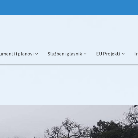
umenti i planovi
Službeni glasnik
EU Projekti
I