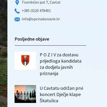
Trumbićev put 7, Cavtat
+385 (0)20 478401
info@opcinakonavle.hr
Posljedne objave
P O Z I V za dostavu
prijedloga kandidata
za dodjelu javnih
priznanja
U Cavtatu održan prvi
koncert Dječje klape
Škatulica