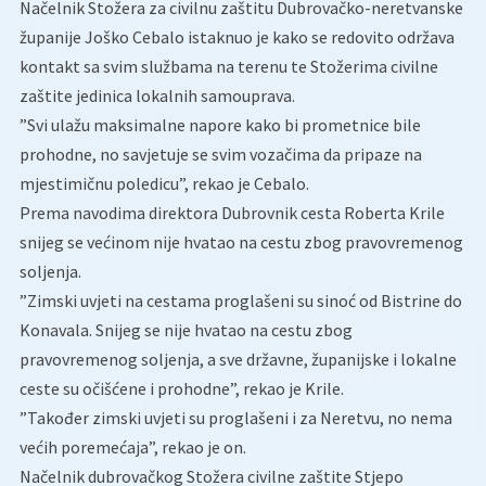
Načelnik Stožera za civilnu zaštitu Dubrovačko-neretvanske
županije Joško Cebalo istaknuo je kako se redovito održava
kontakt sa svim službama na terenu te Stožerima civilne
zaštite jedinica lokalnih samouprava.
”Svi ulažu maksimalne napore kako bi prometnice bile
prohodne, no savjetuje se svim vozačima da pripaze na
mjestimičnu poledicu”, rekao je Cebalo.
Prema navodima direktora Dubrovnik cesta Roberta Krile
snijeg se većinom nije hvatao na cestu zbog pravovremenog
soljenja.
”Zimski uvjeti na cestama proglašeni su sinoć od Bistrine do
Konavala. Snijeg se nije hvatao na cestu zbog
pravovremenog soljenja, a sve državne, županijske i lokalne
ceste su očišćene i prohodne”, rekao je Krile.
”Također zimski uvjeti su proglašeni i za Neretvu, no nema
većih poremećaja”, rekao je on.
Načelnik dubrovačkog Stožera civilne zaštite Stjepo