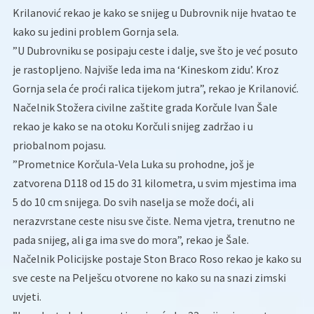
Krilanović rekao je kako se snijeg u Dubrovnik nije hvatao te
kako su jedini problem Gornja sela.
”U Dubrovniku se posipaju ceste i dalje, sve što je već posuto
je rastopljeno. Najviše leda ima na ‘Kineskom zidu’. Kroz
Gornja sela će proći ralica tijekom jutra”, rekao je Krilanović.
Načelnik Stožera civilne zaštite grada Korčule Ivan Šale
rekao je kako se na otoku Korčuli snijeg zadržao i u
priobalnom pojasu.
”Prometnice Korčula-Vela Luka su prohodne, još je
zatvorena D118 od 15 do 31 kilometra, u svim mjestima ima
5 do 10 cm snijega. Do svih naselja se može doći, ali
nerazvrstane ceste nisu sve čiste. Nema vjetra, trenutno ne
pada snijeg, ali ga ima sve do mora”, rekao je Šale.
Načelnik Policijske postaje Ston Braco Roso rekao je kako su
sve ceste na Pelješcu otvorene no kako su na snazi zimski
uvjeti.