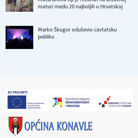
maturi među 20 najboljih u Hrvatskoj
Marko Škugor oduševio cavtatsku
publiku