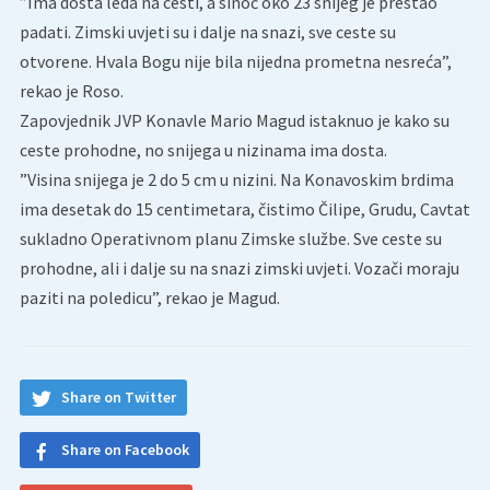
”Ima dosta leda na cesti, a sinoć oko 23 snijeg je prestao
padati. Zimski uvjeti su i dalje na snazi, sve ceste su
otvorene. Hvala Bogu nije bila nijedna prometna nesreća”,
rekao je Roso.
Zapovjednik JVP Konavle Mario Magud istaknuo je kako su
ceste prohodne, no snijega u nizinama ima dosta.
”Visina snijega je 2 do 5 cm u nizini. Na Konavoskim brdima
ima desetak do 15 centimetara, čistimo Čilipe, Grudu, Cavtat
sukladno Operativnom planu Zimske službe. Sve ceste su
prohodne, ali i dalje su na snazi zimski uvjeti. Vozači moraju
paziti na poledicu”, rekao je Magud.
Share on Twitter
Share on Facebook