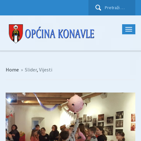
Pretraži:
Home
»
Slider
,
Vijesti