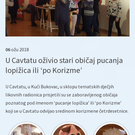
06
ožu
2018
U Cavtatu oživio stari običaj pucanja
lopižica ili ‘po Korizme’
U Cavtatu, u Kući Bukovac, u sklopu tematskih dječjih
likovnih radionica prisjetili su se zaboravljenog običaja
poznatog pod imenom ‘pucanje lopižica’ ili ‘po Korizme’
koji se u Cavtatu odvijao sredinom korizmene četrdesetnice.