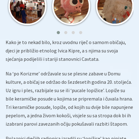
Kako je to nekad bilo, kroz uvodnu riječ o samom običaju,
djeci je približio etnolog Ivica Kipre, a s njima su svoja
sjećanja podijelili i stariji stanovnici Cavtata.
Na ‘po Korizme’ održavale su se plesne zabave u Domu
kulture, a običaj se održao do šezdesetih godina 20. stoljeća.
Uz igru i ples, razbijale su se ili ‘pucale lopižice’. Lopiže su
bile keramičke posude u kojima se pripremala i čuvala hrana.
Tri keramičke posude, lopiže, od kojih su dvije bile napunjene
pepelom, a jedna živom kokoši, visjele su sa stropa dok bi ih
izabrani parovi zavezanih očiju pokušavali razbiti štapom.
Polaznici dječjih radionica izradili su ‘lopižice’ kao pinjate