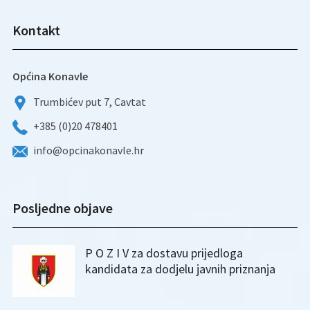
Kontakt
Općina Konavle
Trumbićev put 7, Cavtat
+385 (0)20 478401
info@opcinakonavle.hr
Posljedne objave
P O Z I V za dostavu prijedloga
kandidata za dodjelu javnih priznanja