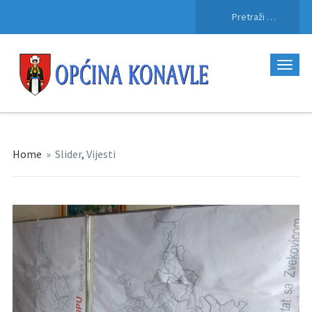
Pretraži:
Home
»
Slider
,
Vijesti