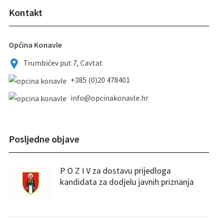
Kontakt
Općina Konavle
Trumbićev put 7, Cavtat
+385 (0)20 478401
info@opcinakonavle.hr
Posljedne objave
P O Z I V za dostavu prijedloga
kandidata za dodjelu javnih priznanja