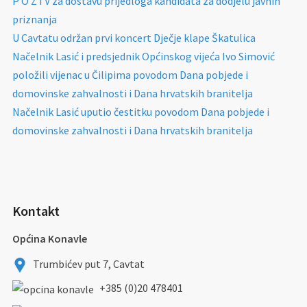
P O Z I V za dostavu prijedloga kandidata za dodjelu javnih
priznanja
U Cavtatu održan prvi koncert Dječje klape Škatulica
Načelnik Lasić i predsjednik Općinskog vijeća Ivo Simović
položili vijenac u Čilipima povodom Dana pobjede i
domovinske zahvalnosti i Dana hrvatskih branitelja
Načelnik Lasić uputio čestitku povodom Dana pobjede i
domovinske zahvalnosti i Dana hrvatskih branitelja
Kontakt
Općina Konavle
Trumbićev put 7, Cavtat
+385 (0)20 478401