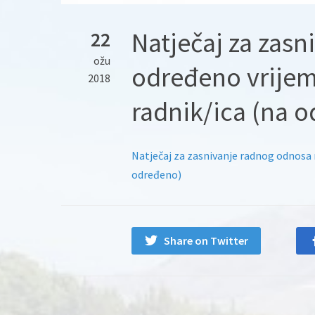
Natječaj za zas
22
ožu
određeno vrijem
2018
radnik/ica (na 
Natječaj za zasnivanje radnog odnosa 
određeno)
Share on Twitter