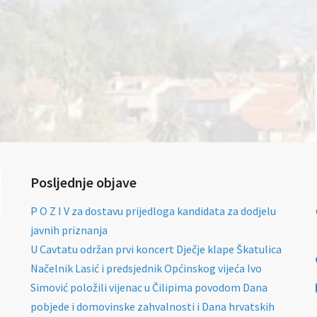
Posljednje objave
P O Z I V za dostavu prijedloga kandidata za dodjelu
javnih priznanja
U Cavtatu održan prvi koncert Dječje klape Škatulica
Načelnik Lasić i predsjednik Općinskog vijeća Ivo
Simović položili vijenac u Čilipima povodom Dana
pobjede i domovinske zahvalnosti i Dana hrvatskih