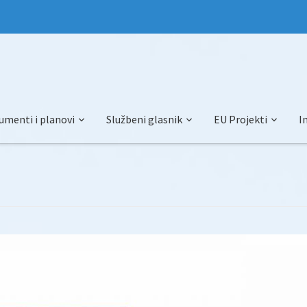
umenti i planovi
Službeni glasnik
EU Projekti
I