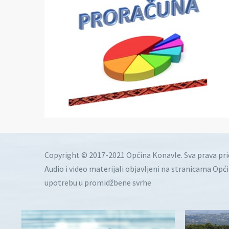
Copyright © 2017-2021 Općina Konavle. Sva prava pr
Audio i video materijali objavljeni na stranicama Opć
upotrebu u promidžbene svrhe