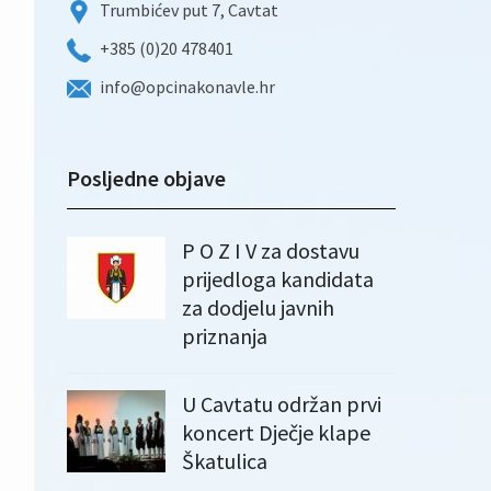
Trumbićev put 7, Cavtat
+385 (0)20 478401
info@opcinakonavle.hr
Posljedne objave
P O Z I V za dostavu
prijedloga kandidata
za dodjelu javnih
priznanja
U Cavtatu održan prvi
koncert Dječje klape
Škatulica