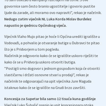
govornice sam često branio ugostitelje i govorio pustite
ljude da zarade, ali moramo ovo napraviti”, rekao je načelnik.
Nedugo zatim vijećnik NL Luka Korda Mislav Burđelez
napustio je sjednicu Općinskog vijeća.
Vijećnik Vlaho Mujo pitao je hoće li Općina urediti igralište u
Vodovađi, a pohvalio je otvaranje butige u Dubravci te pitao
što je s Pridvorjem u tom pogledu.
Načelnik je odgovorio kako će se igralište uskoro riješiti te
kako će se u Pridvorju uskoro otvoriti butiga.
”Postigli smo dogovor s jednom gospođom koja će otvoriti
slastičarnu i držati osnovne stvari u prodaji”, rekao je
načelnik te odgovarajući na upit vijećnika Jure Maguda
istaknuo kako će se igralište na Grudi brzo završiti.
Koncesija za Supetar bila samo 12 tisuća kuna godišnje
Vijećnik Luko Šubašić prenio je upit koncesionara otoka