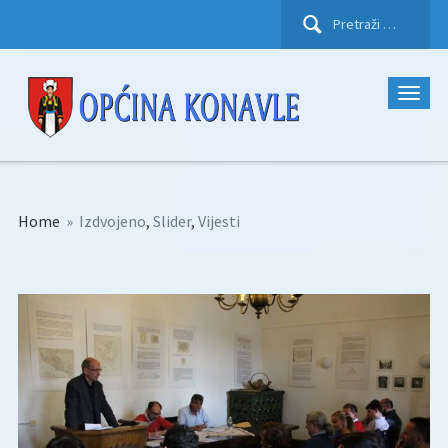
Pretraži:
Home
»
Izdvojeno
,
Slider
,
Vijesti