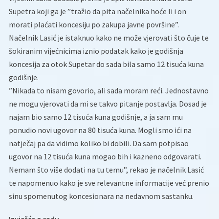
Supetra koji ga je ”tražio da pita načelnika hoće li i on
morati plaćati koncesiju po zakupa javne površine”.
Načelnik Lasić je istaknuo kako ne može vjerovati što čuje te
šokiranim vijećnicima iznio podatak kako je godišnja
koncesija za otok Supetar do sada bila samo 12 tisuća kuna
godišnje.
”Nikada to nisam govorio, ali sada moram reći. Jednostavno
ne mogu vjerovati da mi se takvo pitanje postavlja. Dosad je
najam bio samo 12 tisuća kuna godišnje, a ja sam mu
ponudio novi ugovor na 80 tisuća kuna. Mogli smo ići na
natječaj pa da vidimo koliko bi dobili. Da sam potpisao
ugovor na 12 tisuća kuna mogao bih i kazneno odgovarati.
Nemam što više dodati na tu temu”, rekao je načelnik Lasić
te napomenuo kako je sve relevantne informacije već prenio
sinu spomenutog koncesionara na nedavnom sastanku.
Izvješće o radu