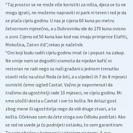
“Taj prostor se ne može više koristiti za ništa, djeca se tu ne
mogu igrati, ne možemo napraviti ni park ni teren i red je da
se plaća cijelu godinu. U nas je cijena 60 kuna po metru
četvornom mjesečno, a u Dubrovniku ide do 270 kuna ovisno
o zoni. Cijenu od 50 kuna kao kod nas imaju primjerice Elafiti,
Mokošica, Zaton itd.”,rekao je načelnik.
“Oni koji budu radili cijelu godinu imat će i popust na zakup.
Ne smije nam se dogoditi sramota da nijedan kafić ni
restoran ne radi nego su naši građani u jednom trenutku
stavili rešo na ulicu! Reda će biti, a u sljedeći ih 7 do 8 mjeseci
osmislit ćemo izgled Cavtat. Važno je napomenuti da
tražimo da ugostitelji rade 10 mjeseci, ne cijelu godinu. Mi
smo uložili dosta u Cavtat i sve to košta. Ne dolazi gost
zbog mene ili ugostitelja nego da vidi druge stvari, a to
košta. Očekivao sam da ćete stoga ovu Odluku podržati. Ako
se red ne uvede ja ću podnijeti ostavku, to vam garantiram.
To sam obećao u kampanji i ustrajem na tome. S ove