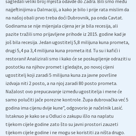
sagledali veliki broj mjesta odavde do Zadra. Bili smo među
najjeftinijima u Dalmaciji, a kako je bilo i prije rata mislim da
na našoj obali prvo treba doći Dubrovnik, pa onda Cavtat.
Godinama se nije mijenjala cijena jer je bila recesija, ali
pazite tražili smo prijavljene prihode iz 2015. godine kad je
još bila recesija. Jedan ugostitelj 5,8 milijuna kuna prometa,
drugi 5,4 pa 3,4 milijuna kuna prometa itd. Tu su i kafići i
restorani! Analizirali smo i kako će se poskupljenje odraziti u
postotku na njihov promet i gledajte, po novoj cijeni
ugostitelj koji zaradi 5 milijuna kuna za javne površine
izdvaja niti 2 posto, a na njoj zaradi 80 posto prometa.
Nažalost ovo prepucavanje između ugostitelja i mene će
samo polučiti jače porezne kontrole. Župa dubrovačka već 5
godina ima cijenu dvije kune”, odgovorio je načelnik Lasić.
Istaknuo je kako se u Odluci o zakupu išlo na naplatu
tijekom cijele godine zato što su javni prostori zauzeti
tijekom cijele godine i ne mogu se koristiti za ništa drugo.