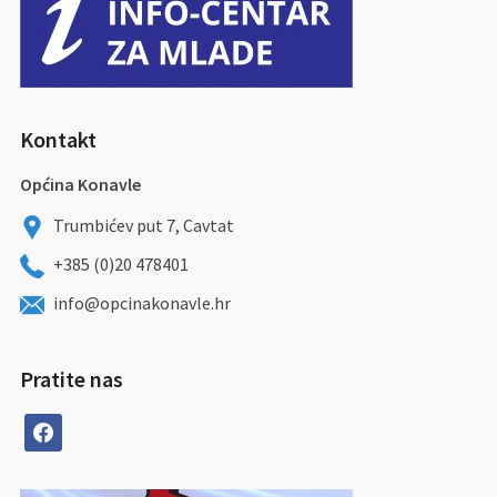
Kontakt
Općina Konavle
Trumbićev put 7, Cavtat
+385 (0)20 478401
info@opcinakonavle.hr
Pratite nas
facebook