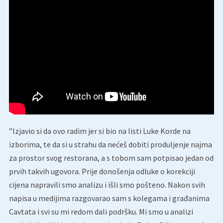
”Izjavio si da ovo radim jer si bio na listi Luke Korde na
izborima, te da si u strahu da nećeš dobiti produljenje najma
za prostor svog restorana, a s tobom sam potpisao jedan od
prvih takvih ugovora. Prije donošenja odluke o korekciji
cijena napravili smo analizu i išli smo pošteno. Nakon svih
napisa u medijima razgovarao sam s kolegama i građanima
Cavtata i svi su mi redom dali podršku. Mi smo u analizi