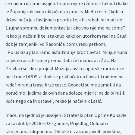
se nadam da smo uspjeli. Imamo vjere i želim istaknuti kako
je Županija aktivno uključena u proces. Među četiri škole u
državi naša je stavljena u prioritete, ali trebali bi imati do
1.rujna spremnu dokumentaciju i aktivno radimo na tome”,
rekao je načelnik te istaknuo kako on utorkom radi na Grudi
dok je zamjenik Ivo Radonić u tom uredu petkom.
”Po Uskrsu planiramo asfaltiranje kroz Cavtat. Milijun kuna
vrijedno asfaltiranje prema Dubi će financirati ŽUC. Na
Prevlaci se ide u projekt Muzeja austro-ugarske mornarice
od strane DPDS-a. Radi se priključak na Cavtat i radimo na
redefiniranju trase brze ceste. Geodeti su me zamolili da
poručimo ljudima da ovih dana dolaze mjeriti ne da bi rušili
kuće nego da ih ostave”, rekao je načelnik Lasić.
Inače, na sjednici je usvojen i Strateški plan Općine Konavle
za razdoblje 2018-2020 godine, Prijedlog Odluke o
izmjenama i dopunama Odluke o zakupu javnih površina,