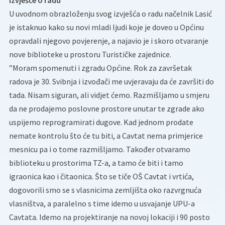
U uvodnom obrazloženju svog izvješća o radu načelnik Lasić
je istaknuo kako su novi mladi ljudi koje je doveo u Općinu
opravdali njegovo povjerenje, a najavio je i skoro otvaranje
nove biblioteke u prostoru Turističke zajednice.
”Moram spomenuti i zgradu Općine. Rok za završetak
radova je 30. Svibnja i izvođači me uvjeravaju da će završiti do
tada. Nisam siguran, ali vidjet ćemo. Razmišljamo u smjeru
da ne prodajemo poslovne prostore unutar te zgrade ako
uspijemo reprogramirati dugove. Kad jednom prodate
nemate kontrolu što će tu biti, a Cavtat nema primjerice
mesnicu pa i o tome razmišljamo. Također otvaramo
biblioteku u prostorima TZ-a, a tamo će biti i tamo
igraonica kao i čitaonica. Što se tiče OŠ Cavtat i vrtića,
dogovorili smo se s vlasnicima zemljišta oko razvrgnuća
vlasništva, a paralelno s time idemo u usvajanje UPU-a
Cavtata. Idemo na projektiranje na novoj lokaciji i 90 posto