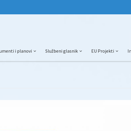
umenti i planovi
Službeni glasnik
EU Projekti
I