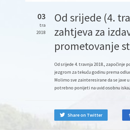
Od srijede (4. t
03
tra
zahtjeva za izda
2018
prometovanje st
Od srijede 4. travnja 2018., započinj
jezgrom za tekuću godinu prema odluci
Molimo sve zainteresirane da se jave 
potrebno ponijeti na uvid osobnu iska
Share on Twitter