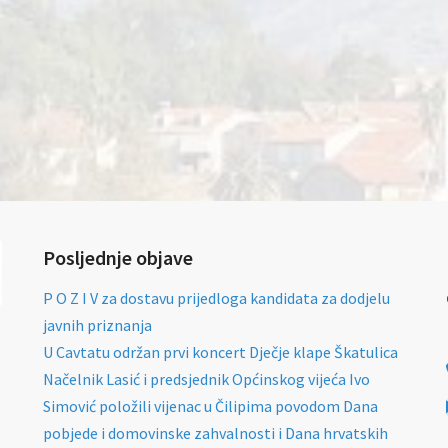
Posljednje objave
P O Z I V za dostavu prijedloga kandidata za dodjelu
javnih priznanja
U Cavtatu održan prvi koncert Dječje klape Škatulica
Načelnik Lasić i predsjednik Općinskog vijeća Ivo
Simović položili vijenac u Čilipima povodom Dana
pobjede i domovinske zahvalnosti i Dana hrvatskih