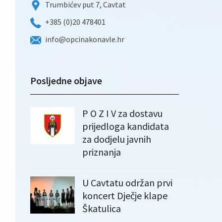
Trumbićev put 7, Cavtat
+385 (0)20 478401
info@opcinakonavle.hr
Posljedne objave
P O Z I V za dostavu
prijedloga kandidata
za dodjelu javnih
priznanja
U Cavtatu održan prvi
koncert Dječje klape
Škatulica