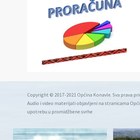
Copyright © 2017-2021 Općina Konavle. Sva prava pr
Audio i video materijali objavljeni na stranicama Opć
upotrebu u promidžbene svrhe