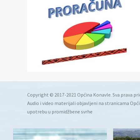
Copyright © 2017-2021 Općina Konavle. Sva prava pr
Audio i video materijali objavljeni na stranicama Opć
upotrebu u promidžbene svrhe