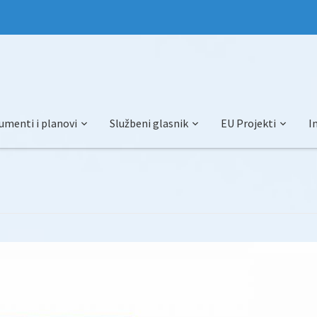
umenti i planovi
Službeni glasnik
EU Projekti
I