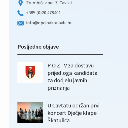
Trumbićev put 7, Cavtat
+385 (0)20 478401
info@opcinakonavle.hr
Posljedne objave
P O Z I V za dostavu
prijedloga kandidata
za dodjelu javnih
priznanja
U Cavtatu održan prvi
koncert Dječje klape
Škatulica