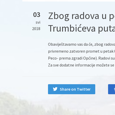
Zbog radova u pe
03
svi
Trumbićeva put
2018
Obaviještavamo vas da će, zbog radova 
privremeno zatvoren promet u petak 04
Peco- prema zgradi Općine). Radovi su 
Za sve dodatne informacije možete se 
Share on Twitter