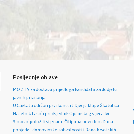
Posljednje objave
P O Z I V za dostavu prijedloga kandidata za dodjelu
javnih priznanja
U Cavtatu održan prvi koncert Dječje klape Škatulica
Načelnik Lasić i predsjednik Općinskog vijeća Ivo
Simović položili vijenac u Čilipima povodom Dana
pobjede i domovinske zahvalnosti i Dana hrvatskih