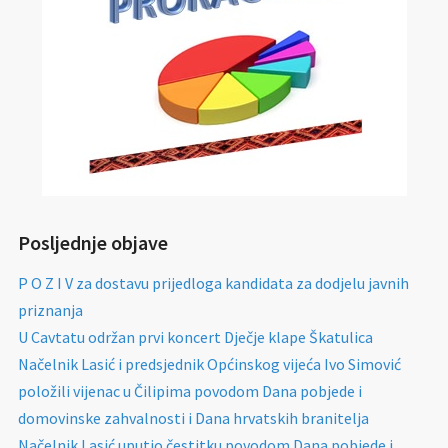
Posljednje objave
P O Z I V za dostavu prijedloga kandidata za dodjelu javnih
priznanja
U Cavtatu održan prvi koncert Dječje klape Škatulica
Načelnik Lasić i predsjednik Općinskog vijeća Ivo Simović
položili vijenac u Čilipima povodom Dana pobjede i
domovinske zahvalnosti i Dana hrvatskih branitelja
Načelnik Lasić uputio čestitku povodom Dana pobjede i