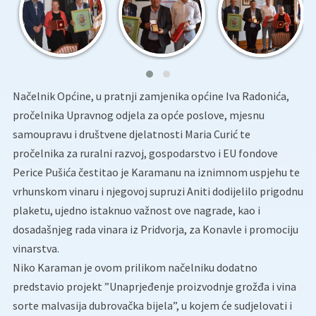
Načelnik Općine, u pratnji zamjenika općine Iva Radonića,
pročelnika Upravnog odjela za opće poslove, mjesnu
samoupravu i društvene djelatnosti Maria Curić te
pročelnika za ruralni razvoj, gospodarstvo i EU fondove
Perice Pušića čestitao je Karamanu na iznimnom uspjehu te
vrhunskom vinaru i njegovoj supruzi Aniti dodijelilo prigodnu
plaketu, ujedno istaknuo važnost ove nagrade, kao i
dosadašnjeg rada vinara iz Pridvorja, za Konavle i promociju
vinarstva.
Niko Karaman je ovom prilikom načelniku dodatno
predstavio projekt ”Unaprjeđenje proizvodnje grožđa i vina
sorte malvasija dubrovačka bijela”, u kojem će sudjelovati i