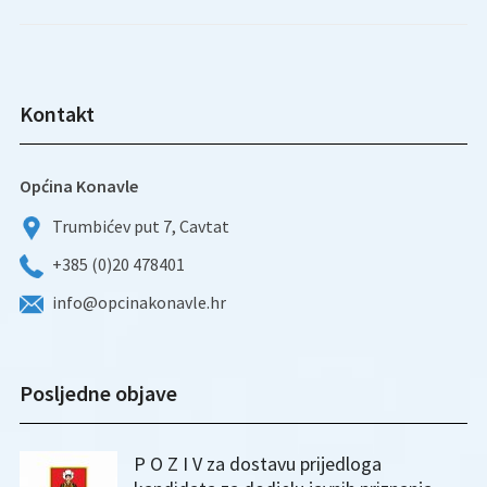
Kontakt
Općina Konavle
Trumbićev put 7, Cavtat
+385 (0)20 478401
info@opcinakonavle.hr
Posljedne objave
P O Z I V za dostavu prijedloga