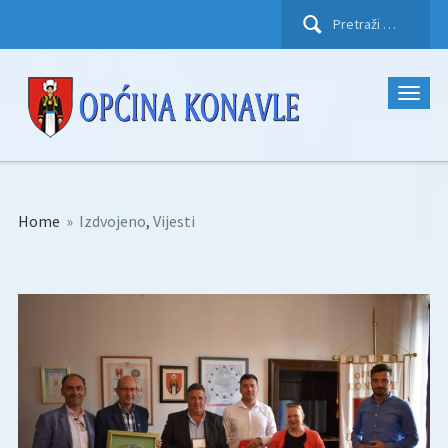
Pretraži:
Home
»
Izdvojeno
,
Vijesti