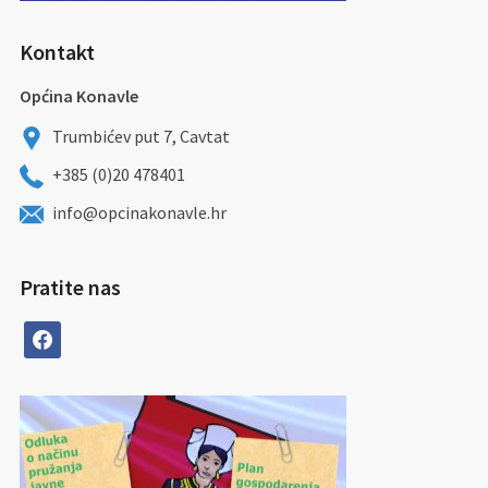
Kontakt
Općina Konavle
Trumbićev put 7, Cavtat
+385 (0)20 478401
info@opcinakonavle.hr
Pratite nas
facebook