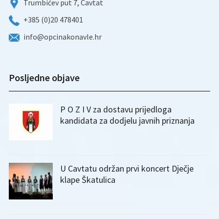
Trumbićev put 7, Cavtat
+385 (0)20 478401
info@opcinakonavle.hr
Posljedne objave
P O Z I V za dostavu prijedloga
kandidata za dodjelu javnih priznanja
U Cavtatu održan prvi koncert Dječje
klape Škatulica