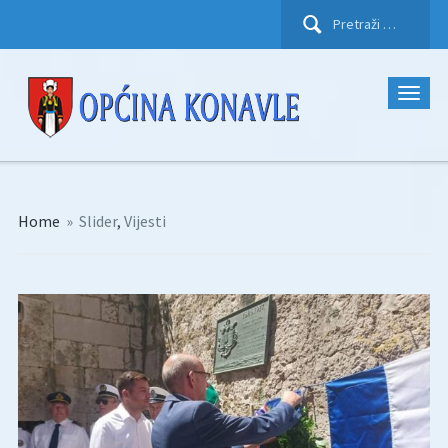
Pretraži:
Home
»
Slider
,
Vijesti