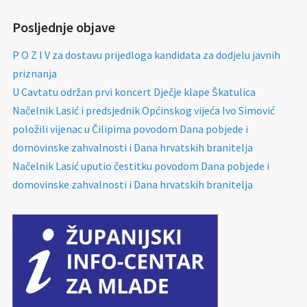
Posljednje objave
P O Z I V za dostavu prijedloga kandidata za dodjelu javnih
priznanja
U Cavtatu održan prvi koncert Dječje klape Škatulica
Načelnik Lasić i predsjednik Općinskog vijeća Ivo Simović
položili vijenac u Čilipima povodom Dana pobjede i
domovinske zahvalnosti i Dana hrvatskih branitelja
Načelnik Lasić uputio čestitku povodom Dana pobjede i
domovinske zahvalnosti i Dana hrvatskih branitelja