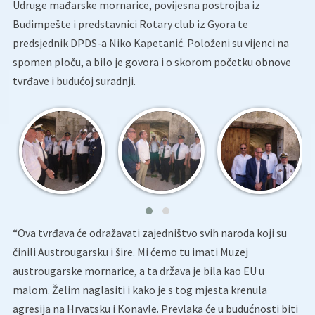
Udruge mađarske mornarice, povijesna postrojba iz
Budimpešte i predstavnici Rotary club iz Gyora te
predsjednik DPDS-a Niko Kapetanić. Položeni su vijenci na
spomen ploču, a bilo je govora i o skorom početku obnove
tvrđave i budućoj suradnji.
“Ova tvrđava će odražavati zajedništvo svih naroda koji su
činili Austrougarsku i šire. Mi ćemo tu imati Muzej
austrougarske mornarice, a ta država je bila kao EU u
malom. Želim naglasiti i kako je s tog mjesta krenula
agresija na Hrvatsku i Konavle. Prevlaka će u budućnosti biti