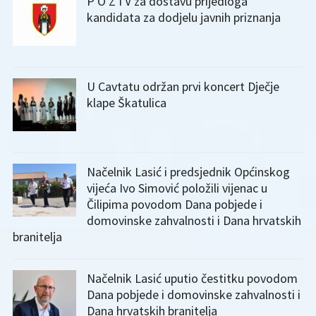
P O Z I V za dostavu prijedloga
kandidata za dodjelu javnih priznanja
U Cavtatu održan prvi koncert Dječje
klape Škatulica
Načelnik Lasić i predsjednik Općinskog
vijeća Ivo Simović položili vijenac u
Čilipima povodom Dana pobjede i
domovinske zahvalnosti i Dana hrvatskih
branitelja
Načelnik Lasić uputio čestitku povodom
Dana pobjede i domovinske zahvalnosti i
Dana hrvatskih branitelja