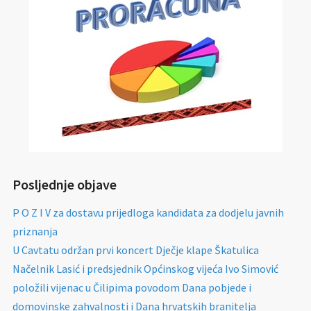
Posljednje objave
P O Z I V za dostavu prijedloga kandidata za dodjelu javnih
priznanja
U Cavtatu održan prvi koncert Dječje klape Škatulica
Načelnik Lasić i predsjednik Općinskog vijeća Ivo Simović
položili vijenac u Čilipima povodom Dana pobjede i
domovinske zahvalnosti i Dana hrvatskih branitelja