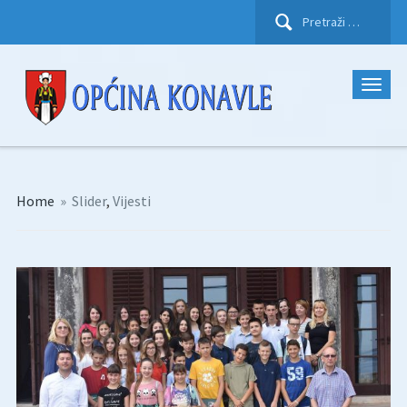
Pretraži:
Home
»
Slider
,
Vijesti