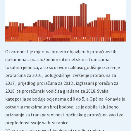
Otvorenost je mjerena brojem objavljenih proračunskih
dokumenata na službenim internetskim stranicama
lokalnih jedinica, a to su u ovom ciklusu godišnje izvršenje
proračuna za 2016., polugodišnje izvršenje proračuna za
2017., prijedlog proračuna za 2018., izglasani proračun za
2018. te proračunski vodič za građane za 2018. Svaka
kategorija se boduje ocjenama od 0 do 5, a Općina Konavle je
ostvarila maksimalan broj bodova, te je dobila i službeno
priznanje za transparentnost općinskog proračuna kao i za
preglednost svoje web-stranice.
”Ovo za nas nije novost jer dugi niz godina radimo