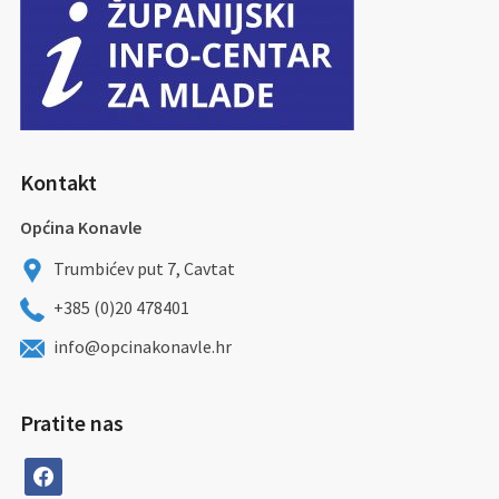
Kontakt
Općina Konavle
Trumbićev put 7, Cavtat
+385 (0)20 478401
info@opcinakonavle.hr
Pratite nas
facebook