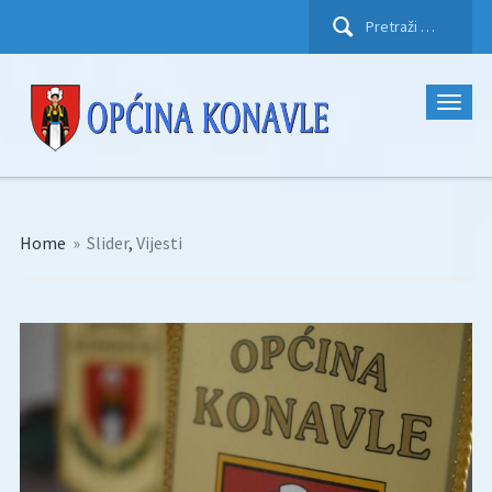
Pretraži:
Home
»
Slider
,
Vijesti