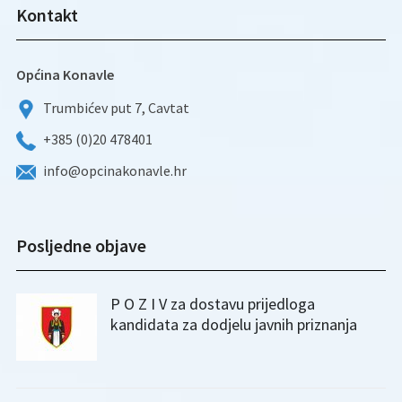
Kontakt
Općina Konavle
Trumbićev put 7, Cavtat
+385 (0)20 478401
info@opcinakonavle.hr
Posljedne objave
P O Z I V za dostavu prijedloga
kandidata za dodjelu javnih priznanja