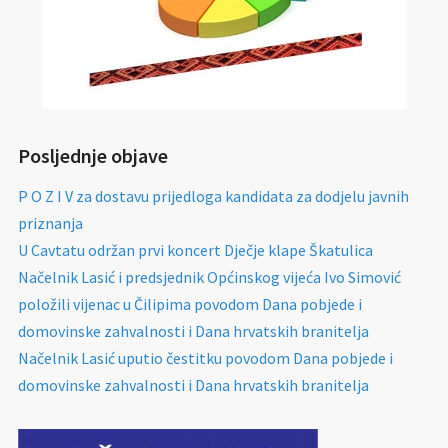
Posljednje objave
P O Z I V za dostavu prijedloga kandidata za dodjelu javnih
priznanja
U Cavtatu održan prvi koncert Dječje klape Škatulica
Načelnik Lasić i predsjednik Općinskog vijeća Ivo Simović
položili vijenac u Čilipima povodom Dana pobjede i
domovinske zahvalnosti i Dana hrvatskih branitelja
Načelnik Lasić uputio čestitku povodom Dana pobjede i
domovinske zahvalnosti i Dana hrvatskih branitelja