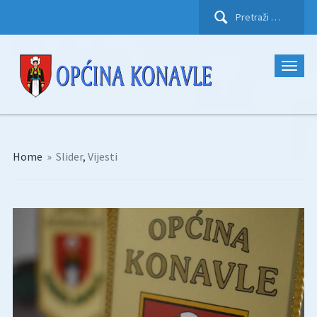
Pretraži:
Home
»
Slider
,
Vijesti