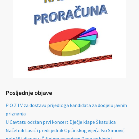
Posljednje objave
P O Z I V za dostavu prijedloga kandidata za dodjelu javnih
priznanja
U Cavtatu održan prvi koncert Dječje klape Škatulica
Načelnik Lasić i predsjednik Općinskog vijeća Ivo Simović
položili vijenac u Čilipima povodom Dana pobjede i