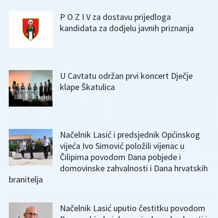
P O Z I V za dostavu prijedloga
kandidata za dodjelu javnih priznanja
U Cavtatu održan prvi koncert Dječje
klape Škatulica
Načelnik Lasić i predsjednik Općinskog
vijeća Ivo Simović položili vijenac u
Čilipima povodom Dana pobjede i
domovinske zahvalnosti i Dana hrvatskih
branitelja
Načelnik Lasić uputio čestitku povodom