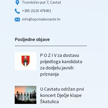
Trumbićev put 7, Cavtat
+385 (0)20 478401
info@opcinakonavle.hr
Posljedne objave
P O Z I V za dostavu
prijedloga kandidata
za dodjelu javnih
priznanja
U Cavtatu održan prvi
koncert Dječje klape
Škatulica