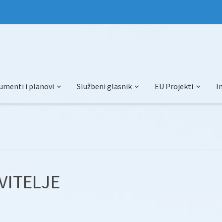
umenti i planovi
Službeni glasnik
EU Projekti
I
VITELJE