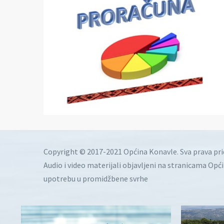
Copyright © 2017-2021 Općina Konavle. Sva prava pr
Audio i video materijali objavljeni na stranicama Opć
upotrebu u promidžbene svrhe