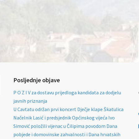
Posljednje objave
P O Z I V za dostavu prijedloga kandidata za dodjelu
javnih priznanja
U Cavtatu održan prvi koncert Dječje klape Škatulica
Načelnik Lasić i predsjednik Općinskog vijeća Ivo
Simović položili vijenac u Čilipima povodom Dana
pobjede i domovinske zahvalnosti i Dana hrvatskih