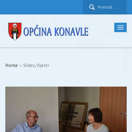
Pretraži:
Home
»
Slider
,
Vijesti