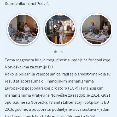
Dubrovniku Tonći Peović.
Tema razgovora bila je mogućnost suradnje te fondovi koje
Norveška ima za zemlje EU.
Kako je pojasnila veleposlanica, radi se o sredstvima koja su
rezultat sporazuma o Financijskim mehanizmima
Europskog gospodarskog prostora (EGP) i Financijskim
mehanizmima Kraljevine Norveške za razdoblje 2014. -2021.
Sporazume su Norveška, Island i Lihtenštajn potpisali s EU
2016. godine, a potpore su podijeljene u dva sustava – jedan
koji financiraju Island, Lihtenštajn i Norveška (EGP