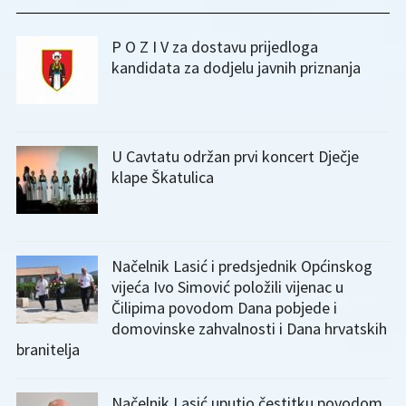
P O Z I V za dostavu prijedloga
kandidata za dodjelu javnih priznanja
U Cavtatu održan prvi koncert Dječje
klape Škatulica
Načelnik Lasić i predsjednik Općinskog
vijeća Ivo Simović položili vijenac u
Čilipima povodom Dana pobjede i
domovinske zahvalnosti i Dana hrvatskih
branitelja
Načelnik Lasić uputio čestitku povodom