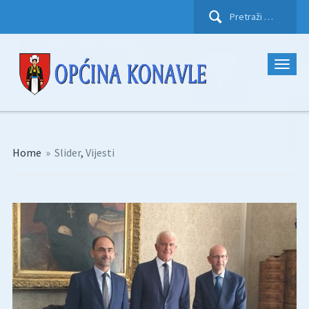
Pretraži:
Home
»
Slider
,
Vijesti