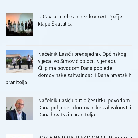
U Cavtatu održan prvi koncert Dječje
klape Škatulica
Načelnik Lasić i predsjednik Općinskog
vijeća Ivo Simović položili vijenac u
Čilipima povodom Dana pobjede i
domovinske zahvalnosti i Dana hrvatskih
branitelja
Načelnik Lasić uputio čestitku povodom
Dana pobjede i domovinske zahvalnosti i
Dana hrvatskih branitelja
POZIV NA DRUGU RADIONICU Pametna i