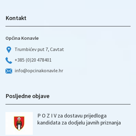
Kontakt
Općina Konavle
Trumbićev put 7, Cavtat
+385 (0)20 478401
info@opcinakonavle.hr
Posljedne objave
P O Z I V za dostavu prijedloga
kandidata za dodjelu javnih priznanja