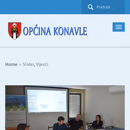
Pretraži:
Home
»
Slider
,
Vijesti