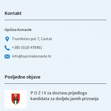
Kontakt
Općina Konavle
Trumbićev put 7, Cavtat
+385 (0)20 478401
info@opcinakonavle.hr
Posljedne objave
P O Z I V za dostavu prijedloga
kandidata za dodjelu javnih priznanja