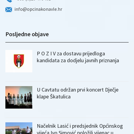
info@opcinakonavle.hr
Posljedne objave
P O Z I V za dostavu prijedloga
kandidata za dodjelu javnih priznanja
U Cavtatu održan prvi koncert Dječje
klape Škatulica
Načelnik Lasić i predsjednik Općinskog
vijeća Ivo Simović položili vijenac u