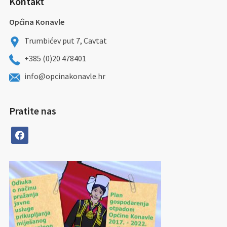
Kontakt
Općina Konavle
Trumbićev put 7, Cavtat
+385 (0)20 478401
info@opcinakonavle.hr
Pratite nas
facebook