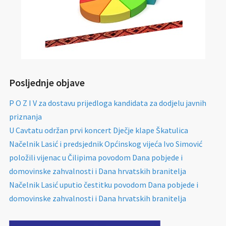
Posljednje objave
P O Z I V za dostavu prijedloga kandidata za dodjelu javnih
priznanja
U Cavtatu održan prvi koncert Dječje klape Škatulica
Načelnik Lasić i predsjednik Općinskog vijeća Ivo Simović
položili vijenac u Čilipima povodom Dana pobjede i
domovinske zahvalnosti i Dana hrvatskih branitelja
Načelnik Lasić uputio čestitku povodom Dana pobjede i
domovinske zahvalnosti i Dana hrvatskih branitelja