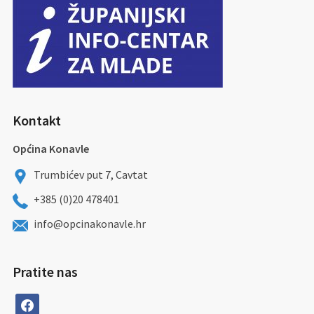
Kontakt
Općina Konavle
Trumbićev put 7, Cavtat
+385 (0)20 478401
info@opcinakonavle.hr
Pratite nas
facebook