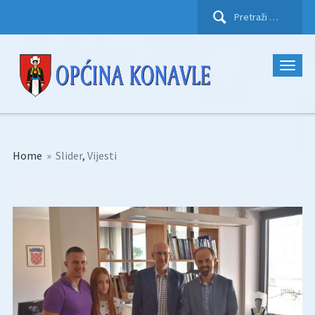
Pretraži:
Home
»
Slider
,
Vijesti