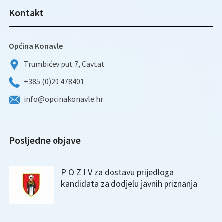
Kontakt
Općina Konavle
Trumbićev put 7, Cavtat
+385 (0)20 478401
info@opcinakonavle.hr
Posljedne objave
P O Z I V za dostavu prijedloga
kandidata za dodjelu javnih priznanja