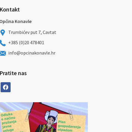
Kontakt
Općina Konavle
Trumbićev put 7, Cavtat
+385 (0)20 478401
info@opcinakonavle.hr
Pratite nas
facebook