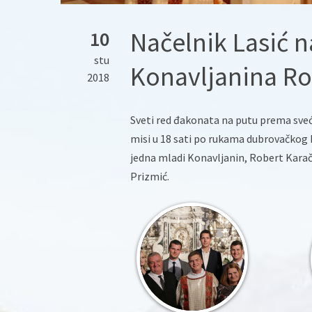
Načelnik Lasić 
10
stu
Konavljanina Ro
2018
Sveti red đakonata na putu prema sveć
misi u 18 sati po rukama dubrovačkog b
jedna mladi Konavljanin, Robert Karačić
Prizmić.