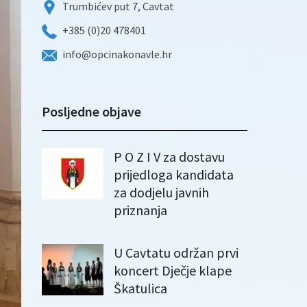
Trumbićev put 7, Cavtat
+385 (0)20 478401
info@opcinakonavle.hr
Posljedne objave
P O Z I V za dostavu
prijedloga kandidata
za dodjelu javnih
priznanja
U Cavtatu održan prvi
koncert Dječje klape
Škatulica