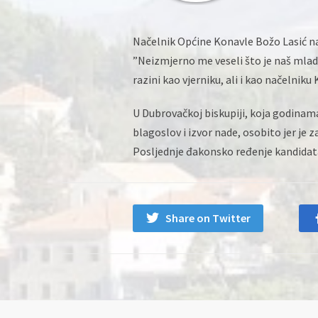
Načelnik Općine Konavle Božo Lasić na
”Neizmjerno me veseli što je naš mlad
razini kao vjerniku, ali i kao načelniku 
U Dubrovačkoj biskupiji, koja godinama
blagoslov i izvor nade, osobito jer je 
Posljednje đakonsko ređenje kandidata 
Share on Twitter