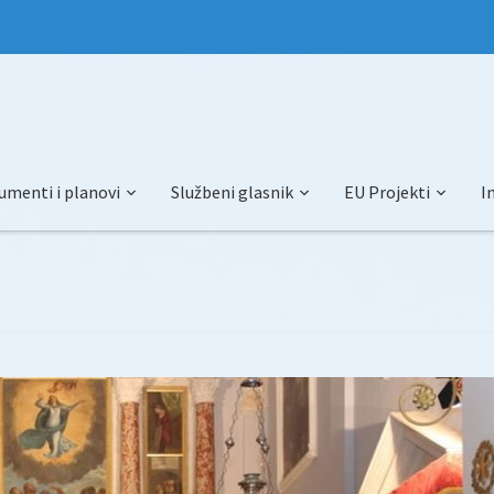
umenti i planovi
Službeni glasnik
EU Projekti
I