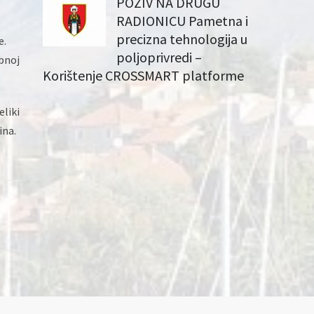
POZIV NA DRUGU
RADIONICU Pametna i
precizna tehnologija u
e.
poljoprivredi –
obnoj
Korištenje CROSSMART platforme
eliki
ina.