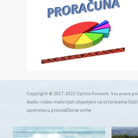
Copyright © 2017-2021 Općina Konavle. Sva prava pr
Audio i video materijali objavljeni na stranicama Opć
upotrebu u promidžbene svrhe