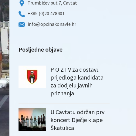
Trumbićev put 7, Cavtat
+385 (0)20 478401
info@opcinakonavle.hr
Posljedne objave
P O Z I V za dostavu
prijedloga kandidata
za dodjelu javnih
priznanja
U Cavtatu održan prvi
koncert Dječje klape
Škatulica