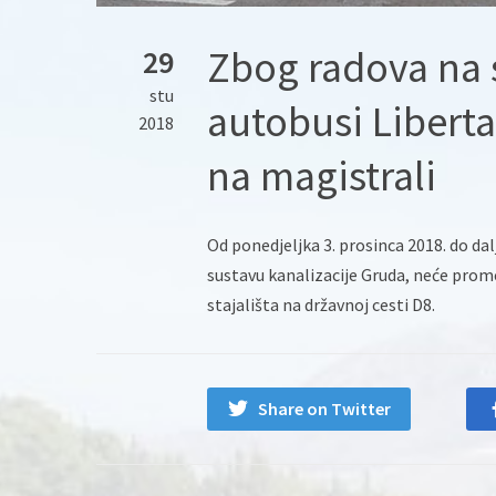
Zbog radova na 
29
stu
autobusi Libert
2018
na magistrali
Od ponedjeljka 3. prosinca 2018. do d
sustavu kanalizacije Gruda, neće prom
stajališta na državnoj cesti D8.
Share on Twitter