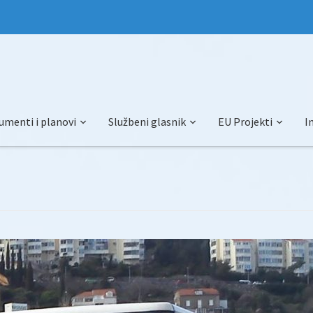
umenti i planovi
Službeni glasnik
EU Projekti
I