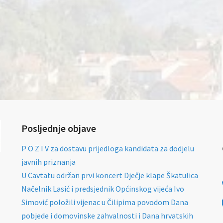
Posljednje objave
P O Z I V za dostavu prijedloga kandidata za dodjelu
javnih priznanja
U Cavtatu održan prvi koncert Dječje klape Škatulica
Načelnik Lasić i predsjednik Općinskog vijeća Ivo
Simović položili vijenac u Čilipima povodom Dana
pobjede i domovinske zahvalnosti i Dana hrvatskih