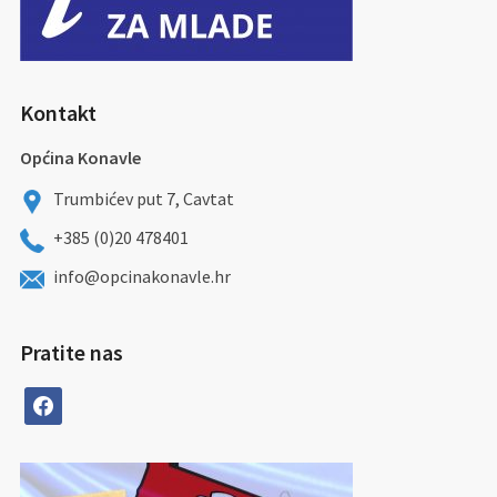
Kontakt
Općina Konavle
Trumbićev put 7, Cavtat
+385 (0)20 478401
info@opcinakonavle.hr
Pratite nas
facebook