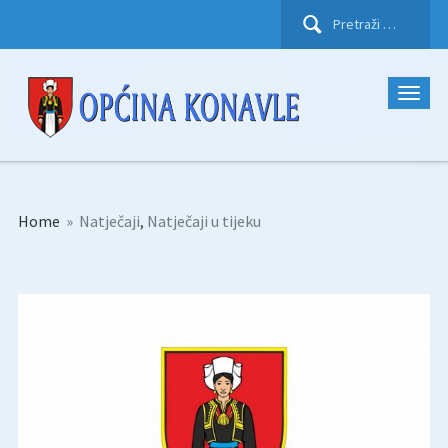
Pretraži:
Home
»
Natječaji
,
Natječaji u tijeku