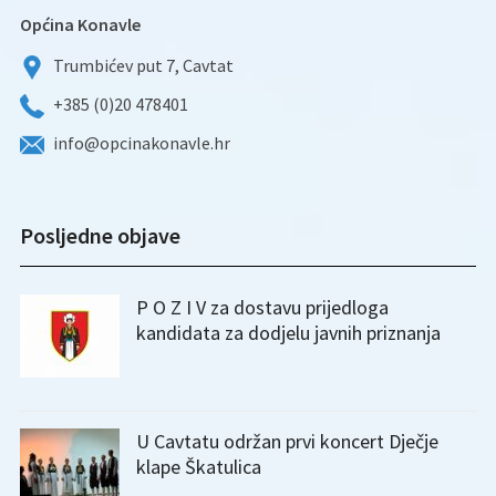
Općina Konavle
Trumbićev put 7, Cavtat
+385 (0)20 478401
info@opcinakonavle.hr
Posljedne objave
P O Z I V za dostavu prijedloga
kandidata za dodjelu javnih priznanja
U Cavtatu održan prvi koncert Dječje
klape Škatulica