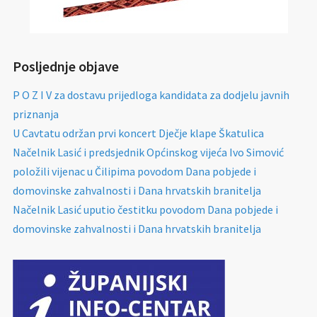
Posljednje objave
P O Z I V za dostavu prijedloga kandidata za dodjelu javnih
priznanja
U Cavtatu održan prvi koncert Dječje klape Škatulica
Načelnik Lasić i predsjednik Općinskog vijeća Ivo Simović
položili vijenac u Čilipima povodom Dana pobjede i
domovinske zahvalnosti i Dana hrvatskih branitelja
Načelnik Lasić uputio čestitku povodom Dana pobjede i
domovinske zahvalnosti i Dana hrvatskih branitelja