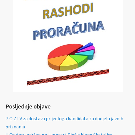
Posljednje objave
P O Z I V za dostavu prijedloga kandidata za dodjelu javnih
priznanja
U Cavtatu održan prvi koncert Dječje klape Škatulica