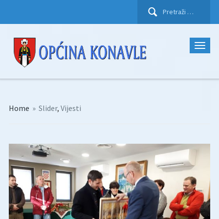
Pretraži:
Home
»
Slider
,
Vijesti