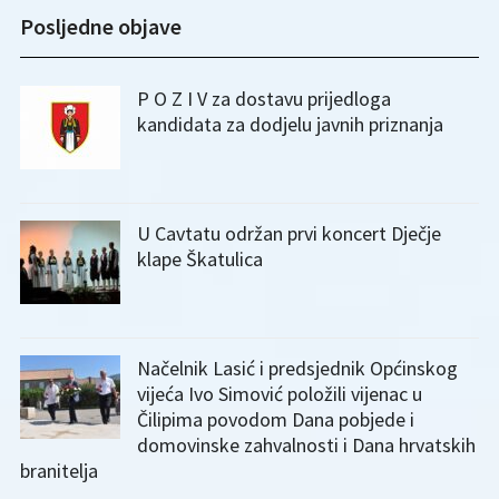
Posljedne objave
P O Z I V za dostavu prijedloga
kandidata za dodjelu javnih priznanja
U Cavtatu održan prvi koncert Dječje
klape Škatulica
Načelnik Lasić i predsjednik Općinskog
vijeća Ivo Simović položili vijenac u
Čilipima povodom Dana pobjede i
domovinske zahvalnosti i Dana hrvatskih
branitelja