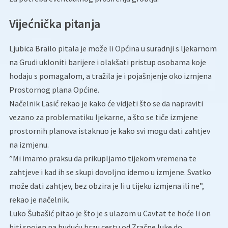
Vijećnička pitanja
Ljubica Brailo pitala je može li Općina u suradnji s ljekarnom
na Grudi ukloniti barijere i olakšati pristup osobama koje
hodaju s pomagalom, a tražila je i pojašnjenje oko izmjena
Prostornog plana Općine.
Načelnik Lasić rekao je kako će vidjeti što se da napraviti
vezano za problematiku ljekarne, a što se tiče izmjene
prostornih planova istaknuo je kako svi mogu dati zahtjev
na izmjenu.
”Mi imamo praksu da prikupljamo tijekom vremena te
zahtjeve i kad ih se skupi dovoljno idemo u izmjene. Svatko
može dati zahtjev, bez obzira je li u tijeku izmjena ili ne”,
rekao je načelnik.
Luko Šubašić pitao je što je s ulazom u Cavtat te hoće li on
biti spojen na buduću brzu cestu od Zračne luke do