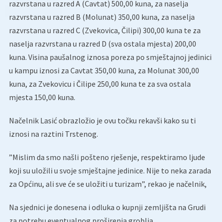
razvrstana u razred A (Cavtat) 500,00 kuna, za naselja
razvrstana u razred B (Molunat) 350,00 kuna, za naselja
razvrstana u razred C (Zvekovica, Čilipi) 300,00 kuna te za
naselja razvrstana u razred D (sva ostala mjesta) 200,00
kuna. Visina paušalnog iznosa poreza po smještajnoj jedinici
u kampu iznosi za Cavtat 350,00 kuna, za Molunat 300,00
kuna, za Zvekovicu i Čilipe 250,00 kuna te za sva ostala
mjesta 150,00 kuna.
Načelnik Lasić obrazložio je ovu točku rekavši kako su ti
iznosi na raztini Trstenog.
”Mislim da smo našli pošteno rješenje, respektiramo ljude
koji su uložili u svoje smještajne jedinice. Nije to neka zarada
za Općinu, ali sve će se uložiti u turizam”, rekao je načelnik,
Na sjednici je donesena i odluka o kupnji zemljišta na Grudi
za potrebu eventualnog proširenja groblja.