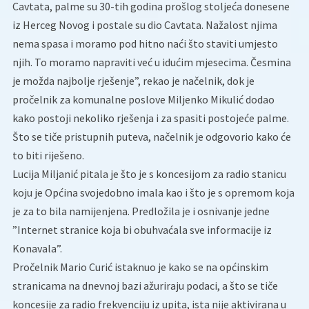
Cavtata, palme su 30-tih godina prošlog stoljeća donesene
iz Herceg Novog i postale su dio Cavtata. Nažalost njima
nema spasa i moramo pod hitno naći što staviti umjesto
njih. To moramo napraviti već u idućim mjesecima. Česmina
je možda najbolje rješenje”, rekao je načelnik, dok je
pročelnik za komunalne poslove Miljenko Mikulić dodao
kako postoji nekoliko rješenja i za spasiti postojeće palme.
Što se tiče pristupnih puteva, načelnik je odgovorio kako će
to biti riješeno.
Lucija Miljanić pitala je što je s koncesijom za radio stanicu
koju je Općina svojedobno imala kao i što je s opremom koja
je za to bila namijenjena. Predložila je i osnivanje jedne
”Internet stranice koja bi obuhvaćala sve informacije iz
Konavala”.
Pročelnik Mario Curić istaknuo je kako se na općinskim
stranicama na dnevnoj bazi ažuriraju podaci, a što se tiče
koncesije za radio frekvenciju iz upita, ista nije aktivirana u