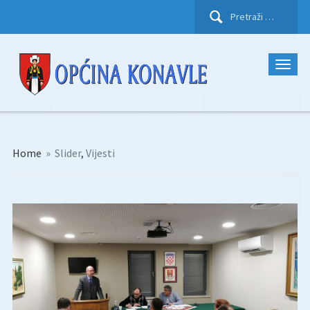
Pretraži:
Home
»
Slider
,
Vijesti