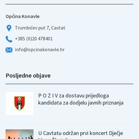
Općina Konavle
Trumbićev put 7, Cavtat
+385 (0)20 478401
info@opcinakonavle.hr
Posljedne objave
P O Z I V za dostavu prijedloga
kandidata za dodjelu javnih priznanja
U Cavtatu održan prvi koncert Dječje