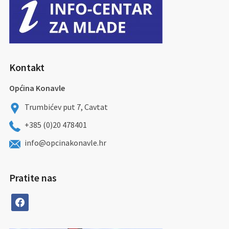
Kontakt
Općina Konavle
Trumbićev put 7, Cavtat
+385 (0)20 478401
info@opcinakonavle.hr
Pratite nas
facebook