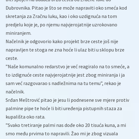
Dubrovnika. Pitao je što se može napraviti oko smeća kod
skretanja za Zračnu luku, kao i oko uzdignuća na tom
predjelu koje je, po njemu najvjerojatnije uzrokovano
miniranjem.
Načelnik je odgovorio kako projekt brze ceste još nije
napravljen te stoga ne zna hoće li ulaz biti u sklopu brze
ceste.
”Naše komunalno redarstvo je već reagiralo na to smeće, a
to izdignuće ceste najvjerojatnije jest zbog miniranja i ja
sam već razgovarao s nadležnima na tu temu”, rekao je
načelnik.
Srđan Meštrović pitao je jesu li podnesene sve mjere protiv
palmine pipe te hoće li biti uređenja pistupnih staza za
kupališta oko rata.
”Svako tretiranje palmi nas dođe oko 20 tisuća kuna, a mi
smo među prvima to napravili. Žao mi je zbog vizuala