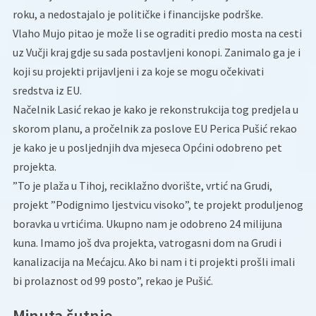
roku, a nedostajalo je političke i financijske podrške.
Vlaho Mujo pitao je može li se ograditi predio mosta na cesti
uz Vučji kraj gdje su sada postavljeni konopi. Zanimalo ga je i
koji su projekti prijavljeni i za koje se mogu očekivati
sredstva iz EU.
Načelnik Lasić rekao je kako je rekonstrukcija tog predjela u
skorom planu, a pročelnik za poslove EU Perica Pušić rekao
je kako je u posljednjih dva mjeseca Općini odobreno pet
projekta.
”To je plaža u Tihoj, reciklažno dvorište, vrtić na Grudi,
projekt ”Podignimo ljestvicu visoko”, te projekt produljenog
boravka u vrtićima. Ukupno nam je odobreno 24 milijuna
kuna. Imamo još dva projekta, vatrogasni dom na Grudi i
kanalizacija na Mećajcu. Ako bi nam i ti projekti prošli imali
bi prolaznost od 99 posto”, rekao je Pušić.
Minuta šutnje