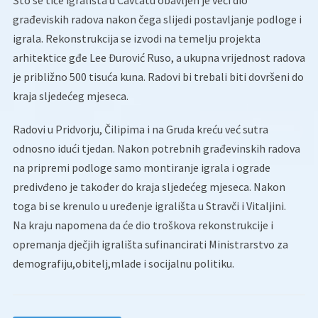
Što se tiče igrališta u Cavtatu obavljen je veći dio
građeviskih radova nakon čega slijedi postavljanje podloge i
igrala. Rekonstrukcija se izvodi na temelju projekta
arhitektice gđe Lee Đurović Ruso, a ukupna vrijednost radova
je približno 500 tisuća kuna. Radovi bi trebali biti dovršeni do
kraja sljedećeg mjeseca.
Radovi u Pridvorju, Čilipima i na Gruda kreću već sutra
odnosno idući tjedan. Nakon potrebnih građevinskih radova
na pripremi podloge samo montiranje igrala i ograde
predivđeno je također do kraja sljedećeg mjeseca. Nakon
toga bi se krenulo u uređenje igrališta u Stravči i Vitaljini.
Na kraju napomena da će dio troškova rekonstrukcije i
opremanja dječjih igrališta sufinancirati Ministrarstvo za
demografiju,obitelj,mlade i socijalnu politiku.