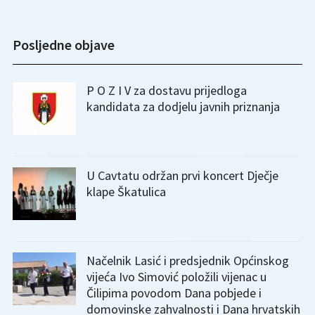
Posljedne objave
P O Z I V za dostavu prijedloga
kandidata za dodjelu javnih priznanja
U Cavtatu održan prvi koncert Dječje
klape Škatulica
Načelnik Lasić i predsjednik Općinskog
vijeća Ivo Simović položili vijenac u
Čilipima povodom Dana pobjede i
domovinske zahvalnosti i Dana hrvatskih