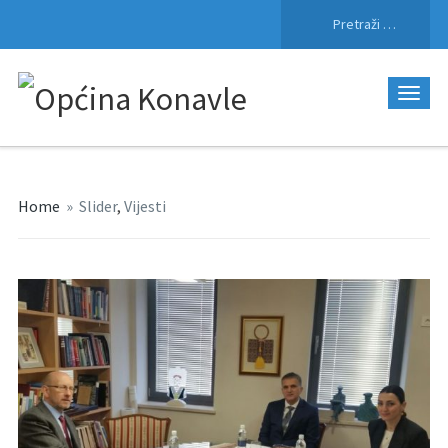
Pretraži:
Home
»
Slider
,
Vijesti