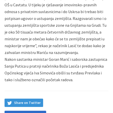
OŠ u Cavtatu. U tijeku je rješavanje imovinsko-pravnih
odnosa s privatnim suvlasnicima i do Uskrsa bi trebao biti
potpisan ugovor o ustupanju zemljišta. Razgovarali smo i o
ustupanju zemljišta sportske zone na Gnjilama na Grudi. Tu
je oko 50 tisuaća metara četvornih državnog zemljišta, a
ministar nam je obećao kako će se to zemljište prepisati u
najskorije vrijeme”, rekao je načelnik Lasić te dodao kako je
zahvalan ministru Mariću na razumijevanju.
Nakon sastanka ministar Goran Marić i saborska zastupnica
Sanja Putica u pratnji načelnika Boža Lasića i predsjednika
Općinskog vijeća Iva Simovića obišli su tvrđavu Prevlaka i
tako i službeno označili početak radova.
Share on Twitter