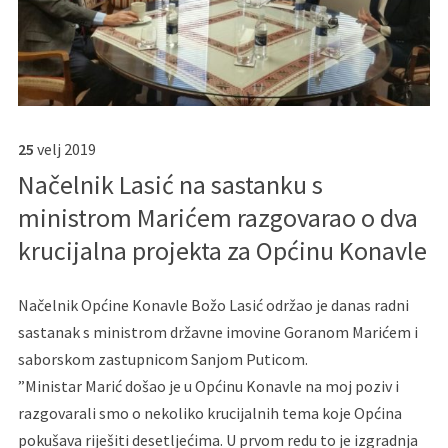
25
velj
2019
Načelnik Lasić na sastanku s
ministrom Marićem razgovarao o dva
krucijalna projekta za Općinu Konavle
Načelnik Općine Konavle Božo Lasić održao je danas radni
sastanak s ministrom državne imovine Goranom Marićem i
saborskom zastupnicom Sanjom Puticom.
”Ministar Marić došao je u Općinu Konavle na moj poziv i
razgovarali smo o nekoliko krucijalnih tema koje Općina
pokušava riješiti desetljećima. U prvom redu to je izgradnja