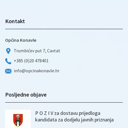
Kontakt
Općina Konavle
Trumbićev put 7, Cavtat
+385 (0)20 478401
info@opcinakonavle.hr
Posljedne objave
P O Z I V za dostavu prijedloga
kandidata za dodjelu javnih priznanja