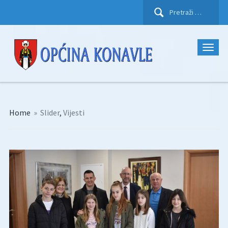
Pretraži:
Home
»
Slider
,
Vijesti