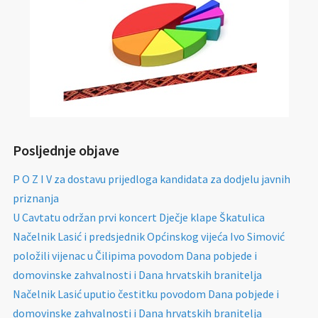
Posljednje objave
P O Z I V za dostavu prijedloga kandidata za dodjelu javnih
priznanja
U Cavtatu održan prvi koncert Dječje klape Škatulica
Načelnik Lasić i predsjednik Općinskog vijeća Ivo Simović
položili vijenac u Čilipima povodom Dana pobjede i
domovinske zahvalnosti i Dana hrvatskih branitelja
Načelnik Lasić uputio čestitku povodom Dana pobjede i
domovinske zahvalnosti i Dana hrvatskih branitelja