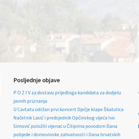
Posljednje objave
P O Z I V za dostavu prijedloga kandidata za dodjelu
javnih priznanja
U Cavtatu održan prvi koncert Dječje klape Škatulica
Načelnik Lasić i predsjednik Općinskog vijeća Ivo
Simović položili vijenac u Čilipima povodom Dana
pobjede i domovinske zahvalnosti i Dana hrvatskih