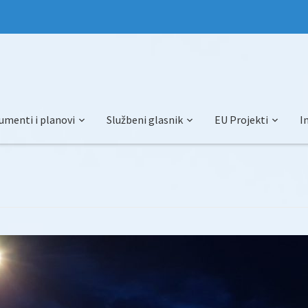
umenti i planovi
Službeni glasnik
EU Projekti
I