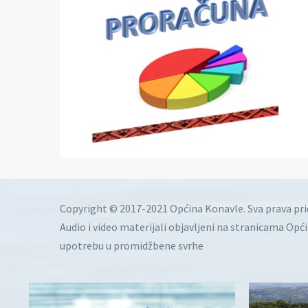
Copyright © 2017-2021 Općina Konavle. Sva prava pr
Audio i video materijali objavljeni na stranicama Opć
upotrebu u promidžbene svrhe