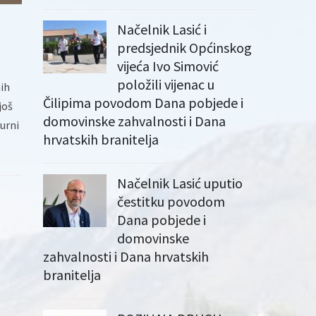
Načelnik Lasić i
predsjednik Općinskog
vijeća Ivo Simović
položili vijenac u
nih
Čilipima povodom Dana pobjede i
još
domovinske zahvalnosti i Dana
urni
hrvatskih branitelja
Načelnik Lasić uputio
čestitku povodom
Dana pobjede i
domovinske
zahvalnosti i Dana hrvatskih
branitelja