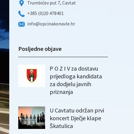
Trumbićev put 7, Cavtat
+385 (0)20 478401
info@opcinakonavle.hr
Posljedne objave
P O Z I V za dostavu
prijedloga kandidata
za dodjelu javnih
priznanja
U Cavtatu održan prvi
koncert Dječje klape
Škatulica