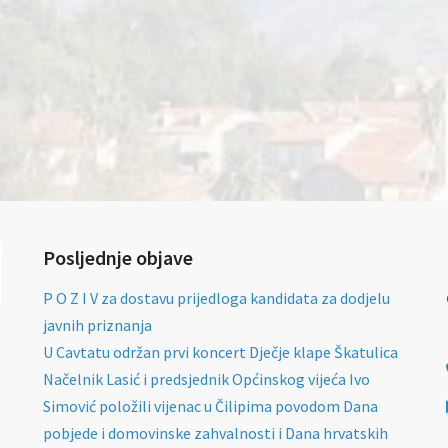
Posljednje objave
P O Z I V za dostavu prijedloga kandidata za dodjelu
javnih priznanja
U Cavtatu održan prvi koncert Dječje klape Škatulica
Načelnik Lasić i predsjednik Općinskog vijeća Ivo
Simović položili vijenac u Čilipima povodom Dana
pobjede i domovinske zahvalnosti i Dana hrvatskih