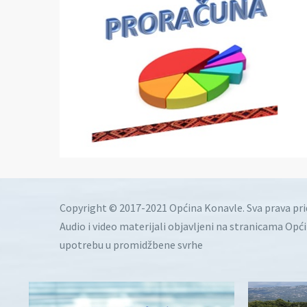
Copyright © 2017-2021 Općina Konavle. Sva prava pr
Audio i video materijali objavljeni na stranicama Opć
upotrebu u promidžbene svrhe