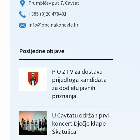
Trumbićev put 7, Cavtat
+385 (0)20 478401
info@opcinakonavle.hr
Posljedne objave
P O Z I V za dostavu
prijedloga kandidata
za dodjelu javnih
priznanja
U Cavtatu održan prvi
koncert Dječje klape
Škatulica