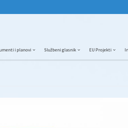
umenti i planovi
Službeni glasnik
EU Projekti
I