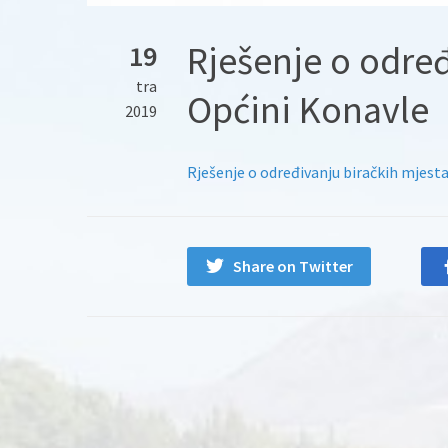
Rješenje o određ
19
tra
Općini Konavle
2019
Rješenje o određivanju biračkih mjest
Share on Twitter