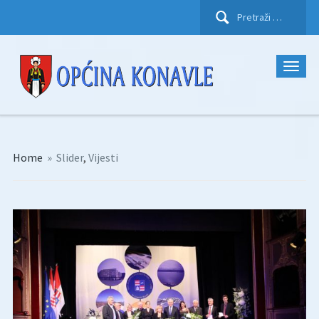
Pretraži:
Home
»
Slider
,
Vijesti