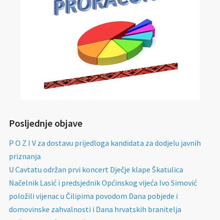
Posljednje objave
P O Z I V za dostavu prijedloga kandidata za dodjelu javnih
priznanja
U Cavtatu održan prvi koncert Dječje klape Škatulica
Načelnik Lasić i predsjednik Općinskog vijeća Ivo Simović
položili vijenac u Čilipima povodom Dana pobjede i
domovinske zahvalnosti i Dana hrvatskih branitelja