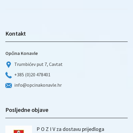
Kontakt
Općina Konavle
Trumbićev put 7, Cavtat
+385 (0)20 478401
info@opcinakonavle.hr
Posljedne objave
P O Z I V za dostavu prijedloga