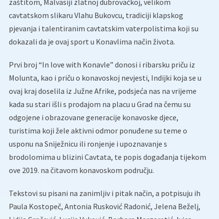
zaštitom, Malvasiji zlatnoj dubrovačkoj, velikom
cavtatskom slikaru Vlahu Bukovcu, tradiciji klapskog
pjevanja i talentiranim cavtatskim vaterpolistima koji su
dokazali da je ovaj sport u Konavlima način života.
Prvi broj “In love with Konavle” donosi i ribarsku priču iz
Molunta, kao i priču o konavoskoj nevjesti, Indijki koja se u
ovaj kraj doselila iz Južne Afrike, podsjeća nas na vrijeme
kada su stari išli s prodajom na placu u Grad na čemu su
odgojene i obrazovane generacije konavoske djece,
turistima koji žele aktivni odmor ponuđene su teme o
usponu na Sniježnicu ili ronjenje i upoznavanje s
brodolomima u blizini Cavtata, te popis događanja tijekom
ove 2019. na čitavom konavoskom području.
Tekstovi su pisani na zanimljiv i pitak način, a potpisuju ih
Paula Kostopeč, Antonia Rusković Radonić, Jelena Beželj,