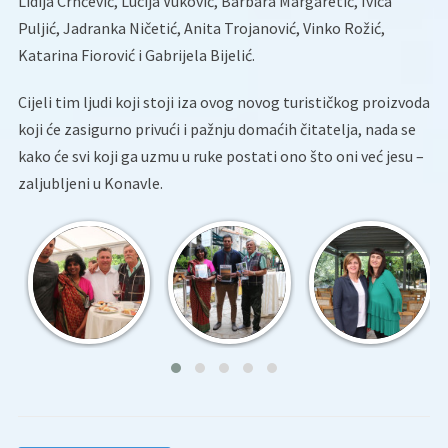
Lidija Crnčević, Lucija Vuković, Barbara Margaretić, Ivica
Puljić, Jadranka Ničetić, Anita Trojanović, Vinko Rožić,
Katarina Fiorović i Gabrijela Bijelić.
Cijeli tim ljudi koji stoji iza ovog novog turističkog proizvoda
koji će zasigurno privući i pažnju domaćih čitatelja, nada se
kako će svi koji ga uzmu u ruke postati ono što oni već jesu –
zaljubljeni u Konavle.