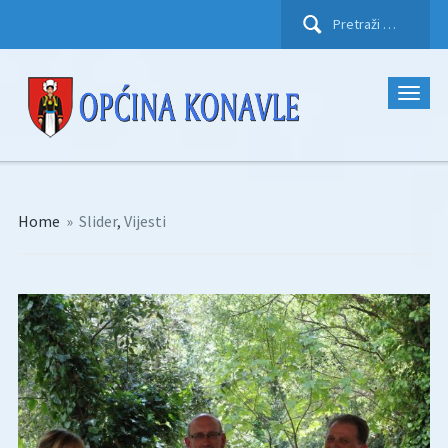
Pretraži:
Home
»
Slider
,
Vijesti