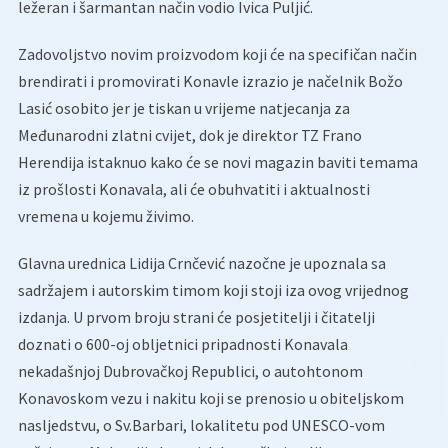
ležeran i šarmantan način vodio Ivica Puljić.
Zadovoljstvo novim proizvodom koji će na specifičan način
brendirati i promovirati Konavle izrazio je načelnik Božo
Lasić osobito jer je tiskan u vrijeme natjecanja za
Međunarodni zlatni cvijet, dok je direktor TZ Frano
Herendija istaknuo kako će se novi magazin baviti temama
iz prošlosti Konavala, ali će obuhvatiti i aktualnosti
vremena u kojemu živimo.
Glavna urednica Lidija Crnčević nazočne je upoznala sa
sadržajem i autorskim timom koji stoji iza ovog vrijednog
izdanja. U prvom broju strani će posjetitelji i čitatelji
doznati o 600-oj obljetnici pripadnosti Konavala
nekadašnjoj Dubrovačkoj Republici, o autohtonom
Konavoskom vezu i nakitu koji se prenosio u obiteljskom
nasljedstvu, o Sv.Barbari, lokalitetu pod UNESCO-vom