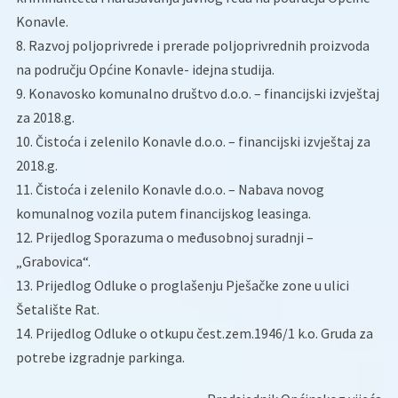
Konavle.
8. Razvoj poljoprivrede i prerade poljoprivrednih proizvoda
na području Općine Konavle- idejna studija.
9. Konavosko komunalno društvo d.o.o. – financijski izvještaj
za 2018.g.
10. Čistoća i zelenilo Konavle d.o.o. – financijski izvještaj za
2018.g.
11. Čistoća i zelenilo Konavle d.o.o. – Nabava novog
komunalnog vozila putem financijskog leasinga.
12. Prijedlog Sporazuma o međusobnoj suradnji –
„Grabovica“.
13. Prijedlog Odluke o proglašenju Pješačke zone u ulici
Šetalište Rat.
14. Prijedlog Odluke o otkupu čest.zem.1946/1 k.o. Gruda za
potrebe izgradnje parkinga.