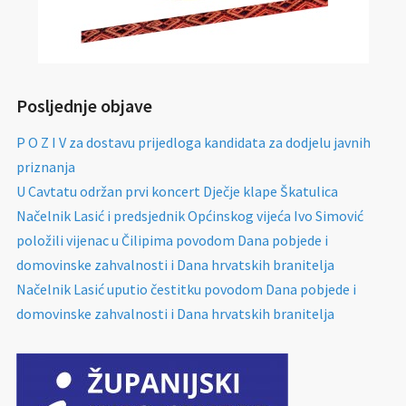
Posljednje objave
P O Z I V za dostavu prijedloga kandidata za dodjelu javnih
priznanja
U Cavtatu održan prvi koncert Dječje klape Škatulica
Načelnik Lasić i predsjednik Općinskog vijeća Ivo Simović
položili vijenac u Čilipima povodom Dana pobjede i
domovinske zahvalnosti i Dana hrvatskih branitelja
Načelnik Lasić uputio čestitku povodom Dana pobjede i
domovinske zahvalnosti i Dana hrvatskih branitelja