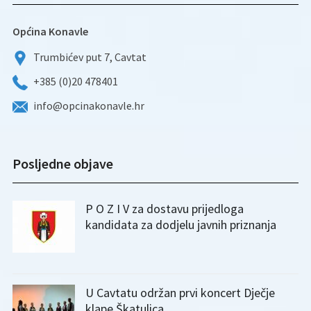
Općina Konavle
Trumbićev put 7, Cavtat
+385 (0)20 478401
info@opcinakonavle.hr
Posljedne objave
P O Z I V za dostavu prijedloga
kandidata za dodjelu javnih priznanja
U Cavtatu održan prvi koncert Dječje
klape Škatulica