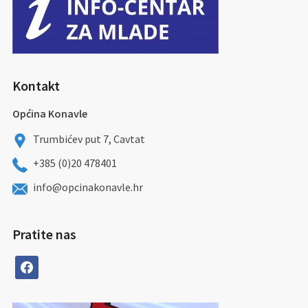
Kontakt
Općina Konavle
Trumbićev put 7, Cavtat
+385 (0)20 478401
info@opcinakonavle.hr
Pratite nas
facebook