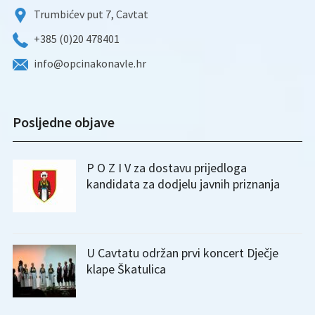
Trumbićev put 7, Cavtat
+385 (0)20 478401
info@opcinakonavle.hr
Posljedne objave
P O Z I V za dostavu prijedloga
kandidata za dodjelu javnih priznanja
U Cavtatu održan prvi koncert Dječje
klape Škatulica