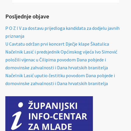
Posljednje objave
P O Z I V za dostavu prijedloga kandidata za dodjelu javnih
priznanja
U Cavtatu održan prvi koncert Dječje klape Škatulica
Načelnik Lasić i predsjednik Općinskog vijeća Ivo Simović
položili vijenac u Čilipima povodom Dana pobjede i
domovinske zahvalnosti i Dana hrvatskih branitelja
Načelnik Lasić uputio čestitku povodom Dana pobjede i
domovinske zahvalnosti i Dana hrvatskih branitelja