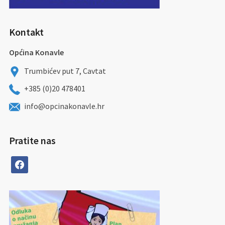
Kontakt
Općina Konavle
Trumbićev put 7, Cavtat
+385 (0)20 478401
info@opcinakonavle.hr
Pratite nas
facebook