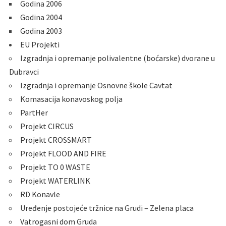
Godina 2006
Godina 2004
Godina 2003
EU Projekti
Izgradnja i opremanje polivalentne (boćarske) dvorane u
Dubravci
Izgradnja i opremanje Osnovne škole Cavtat
Komasacija konavoskog polja
PartHer
Projekt CIRCUS
Projekt CROSSMART
Projekt FLOOD AND FIRE
Projekt TO 0 WASTE
Projekt WATERLINK
RD Konavle
Uređenje postojeće tržnice na Grudi – Zelena placa
Vatrogasni dom Gruda