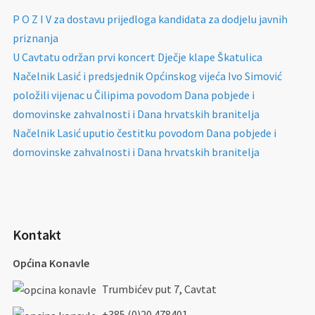
P O Z I V za dostavu prijedloga kandidata za dodjelu javnih
priznanja
U Cavtatu održan prvi koncert Dječje klape Škatulica
Načelnik Lasić i predsjednik Općinskog vijeća Ivo Simović
položili vijenac u Čilipima povodom Dana pobjede i
domovinske zahvalnosti i Dana hrvatskih branitelja
Načelnik Lasić uputio čestitku povodom Dana pobjede i
domovinske zahvalnosti i Dana hrvatskih branitelja
Kontakt
Općina Konavle
Trumbićev put 7, Cavtat
+385 (0)20 478401