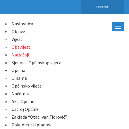
Pretraži:
Naslovnica
Objave
Vijesti
Obavijesti
Natječaji
Sjednice Općinskog vijeća
Općina
O nama
Općinsko vijeće
Načelnik
Akti Općine
Ustroj Općine
Zaklada “Otac Ivan Fiorović”
Dokumenti i planovi