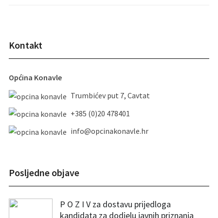
Kontakt
Općina Konavle
Trumbićev put 7, Cavtat
+385 (0)20 478401
info@opcinakonavle.hr
Posljedne objave
P O Z I V za dostavu prijedloga
kandidata za dodjelu javnih priznanja