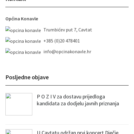
Općina Konavle
Trumbićev put 7, Cavtat
+385 (0)20 478401
info@opcinakonavle.hr
Posljedne objave
P O Z I V za dostavu prijedloga
kandidata za dodjelu javnih priznanja
U Cavtatu održan prvi koncert Dječje