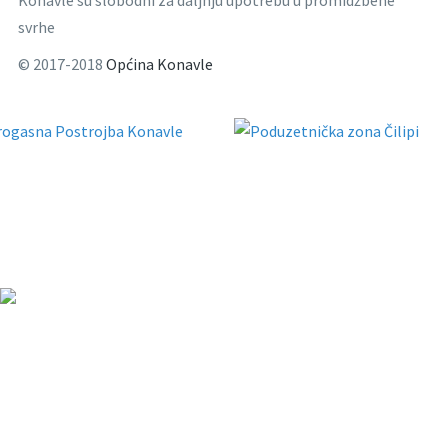
Konavle su slobodni za daljnju upotrebu u promidžbene
svrhe
© 2017-2018
Općina Konavle