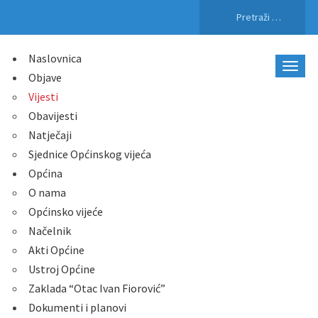
Pretraži:
Naslovnica
Objave
Vijesti
Obavijesti
Natječaji
Sjednice Općinskog vijeća
Općina
O nama
Općinsko vijeće
Načelnik
Akti Općine
Ustroj Općine
Zaklada “Otac Ivan Fiorović”
Dokumenti i planovi