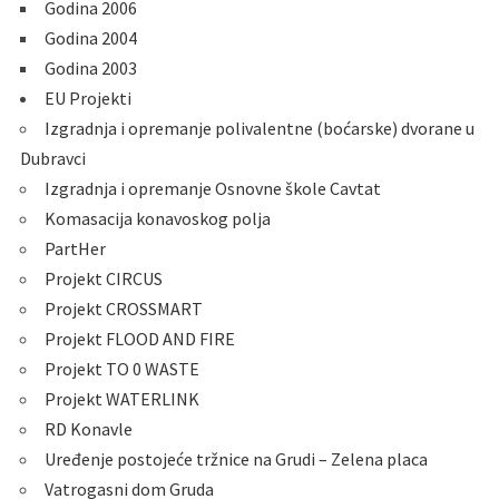
Godina 2006
Godina 2004
Godina 2003
EU Projekti
Izgradnja i opremanje polivalentne (boćarske) dvorane u
Dubravci
Izgradnja i opremanje Osnovne škole Cavtat
Komasacija konavoskog polja
PartHer
Projekt CIRCUS
Projekt CROSSMART
Projekt FLOOD AND FIRE
Projekt TO 0 WASTE
Projekt WATERLINK
RD Konavle
Uređenje postojeće tržnice na Grudi – Zelena placa
Vatrogasni dom Gruda