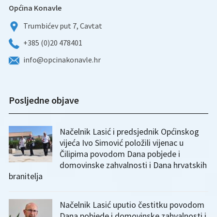
Općina Konavle
Trumbićev put 7, Cavtat
+385 (0)20 478401
info@opcinakonavle.hr
Posljedne objave
Načelnik Lasić i predsjednik Općinskog
vijeća Ivo Simović položili vijenac u
Čilipima povodom Dana pobjede i
domovinske zahvalnosti i Dana hrvatskih
branitelja
Načelnik Lasić uputio čestitku povodom
Dana pobjede i domovinske zahvalnosti i