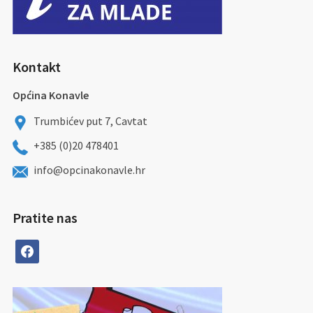
Kontakt
Općina Konavle
Trumbićev put 7, Cavtat
+385 (0)20 478401
info@opcinakonavle.hr
Pratite nas
facebook