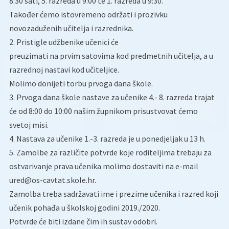
8:30 sati, 5. razreda u 9:00 te 1. razreda u 9:30.
Također ćemo istovremeno održati i prozivku
novozaduženih učitelja i razrednika.
2. Pristigle udžbenike učenici će
preuzimati na prvim satovima kod predmetnih učitelja, a u
razrednoj nastavi kod učiteljice.
Molimo donijeti torbu prvoga dana škole.
3. Prvoga dana škole nastave za učenike 4.- 8. razreda trajat
će od 8:00 do 10:00 našim župnikom prisustvovat ćemo
svetoj misi.
4. Nastava za učenike 1.-3. razreda je u ponedjeljak u 13 h.
5. Zamolbe za različite potvrde koje roditeljima trebaju za
ostvarivanje prava učenika molimo dostaviti na e-mail
ured@os-cavtat.skole.hr.
Zamolba treba sadržavati ime i prezime učenika i razred koji
učenik pohađa u školskoj godini 2019./2020.
Potvrde će biti izdane čim ih sustav odobri.