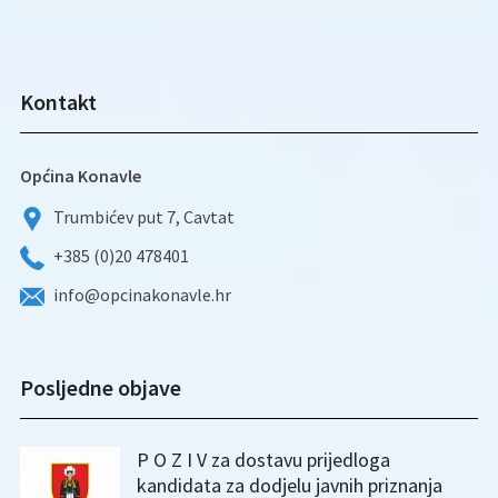
Kontakt
Općina Konavle
Trumbićev put 7, Cavtat
+385 (0)20 478401
info@opcinakonavle.hr
Posljedne objave
P O Z I V za dostavu prijedloga
kandidata za dodjelu javnih priznanja