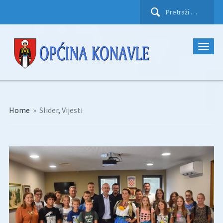
Pretraži:
Home
»
Slider
,
Vijesti