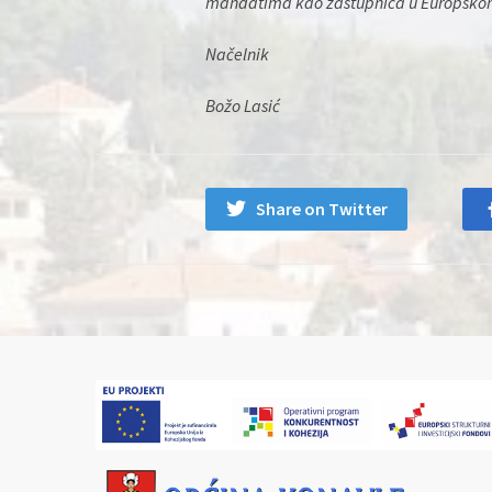
mandatima kao zastupnica u Europsko
Načelnik
Božo Lasić
Share on Twitter