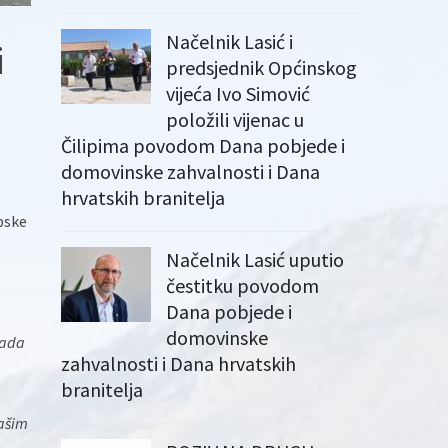
Načelnik Lasić i
i
predsjednik Općinskog
vijeća Ivo Simović
položili vijenac u
Čilipima povodom Dana pobjede i
domovinske zahvalnosti i Dana
hrvatskih branitelja
pske
Načelnik Lasić uputio
čestitku povodom
Dana pobjede i
domovinske
Kada
zahvalnosti i Dana hrvatskih
branitelja
vašim