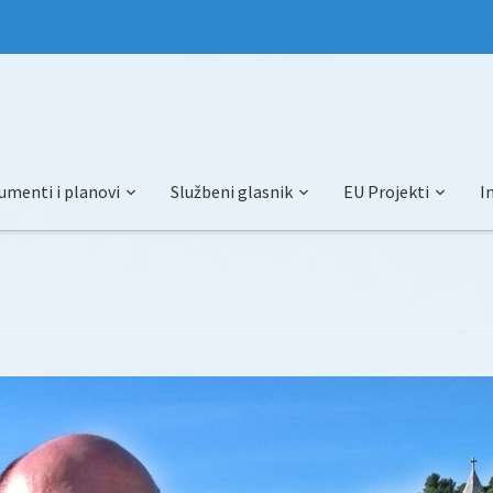
umenti i planovi
Službeni glasnik
EU Projekti
I