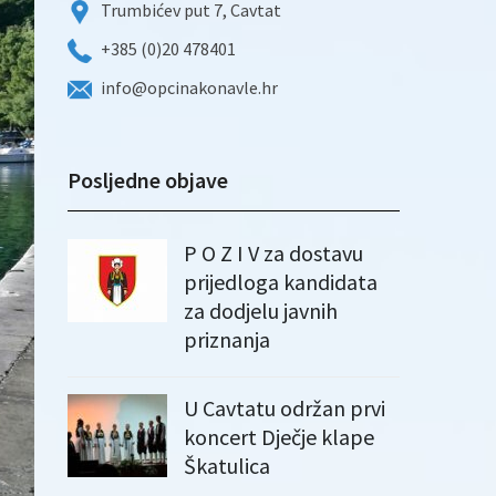
Trumbićev put 7, Cavtat
+385 (0)20 478401
info@opcinakonavle.hr
Posljedne objave
P O Z I V za dostavu
prijedloga kandidata
za dodjelu javnih
priznanja
U Cavtatu održan prvi
koncert Dječje klape
Škatulica