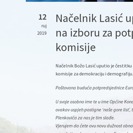
Načelnik Lasić u
12
ruj
na izboru za po
2019
komisije
Načelnik Božo Lasić uputio je čestitk
komisije za demokraciju i demografiju.
Poštovana buduća potpredsjednice Euro
U svoje osobno ime te u ime Općine Kon
ovakav uspjeh postigne ‘naše gore list’,
Plenkovića za nas je tim slađe.
Vjerujem da ćete ovu novu dužnost obnaš