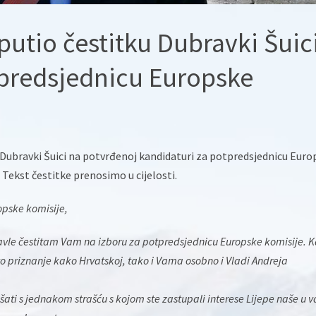
putio čestitku Dubravki Šuic
tpredsjednicu Europske
u Dubravki Šuici na potvrđenoj kandidaturi za potpredsjednicu Euro
 Tekst čestitke prenosimo u cijelosti.
pske komisije,
avle čestitam Vam na izboru za potpredsjednicu Europske komisije. 
 to priznanje kako Hrvatskoj, tako i Vama osobno i Vladi Andreja
ati s jednakom strašću s kojom ste zastupali interese Lijepe naše u 