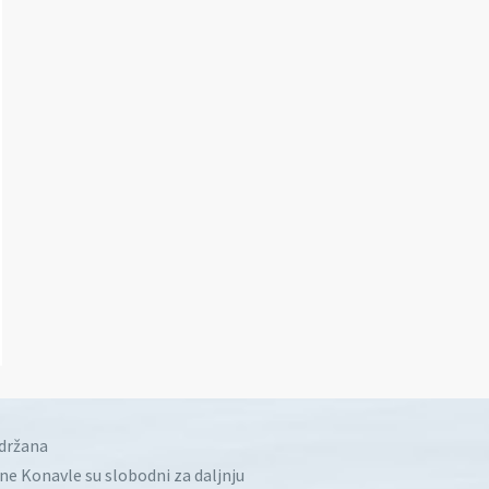
idržana
ine Konavle su slobodni za daljnju