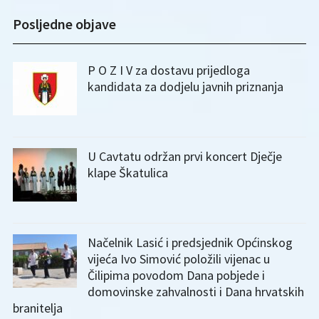
Posljedne objave
P O Z I V za dostavu prijedloga
kandidata za dodjelu javnih priznanja
U Cavtatu održan prvi koncert Dječje
klape Škatulica
Načelnik Lasić i predsjednik Općinskog
vijeća Ivo Simović položili vijenac u
Čilipima povodom Dana pobjede i
domovinske zahvalnosti i Dana hrvatskih
branitelja