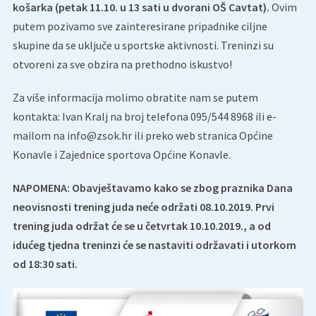
košarka (petak 11.10. u 13 sati u dvorani OŠ Cavtat).
Ovim
putem pozivamo sve zainteresirane pripadnike ciljne
skupine da se uključe u sportske aktivnosti. Treninzi su
otvoreni za sve obzira na prethodno iskustvo!
Za više informacija molimo obratite nam se putem
kontakta: Ivan Kralj na broj telefona 095/544 8968 ili e-
mailom na info@zsok.hr ili preko web stranica Općine
Konavle i Zajednice sportova Općine Konavle.
NAPOMENA: Obavještavamo kako se zbog praznika Dana
neovisnosti trening juda neće održati 08.10.2019. Prvi
trening juda održat će se u četvrtak 10.10.2019., a od
idućeg tjedna treninzi će se nastaviti održavati i utorkom
od 18:30 sati.