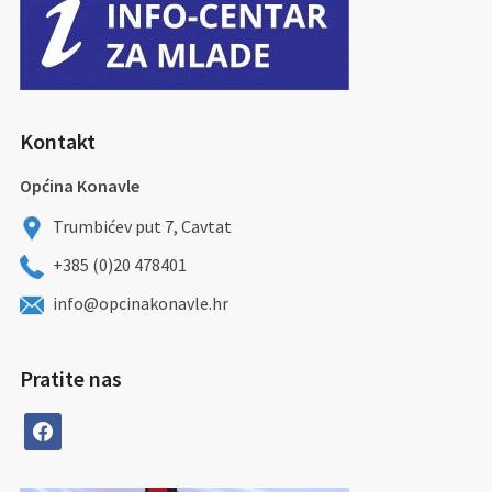
Kontakt
Općina Konavle
Trumbićev put 7, Cavtat
+385 (0)20 478401
info@opcinakonavle.hr
Pratite nas
facebook