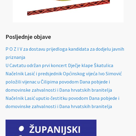
Posljednje objave
P O Z I V za dostavu prijedloga kandidata za dodjelu javnih
priznanja
U Cavtatu održan prvi koncert Dječje klape Škatulica
Načelnik Lasić i predsjednik Općinskog vijeća Ivo Simović
položili vijenac u Čilipima povodom Dana pobjede i
domovinske zahvalnosti i Dana hrvatskih branitelja
Načelnik Lasić uputio čestitku povodom Dana pobjede i
domovinske zahvalnosti i Dana hrvatskih branitelja