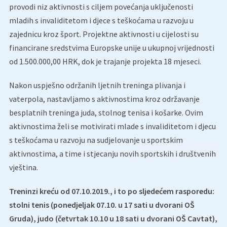
provodi niz aktivnosti s ciljem povećanja uključenosti
mladih s invaliditetom i djece s teškoćama u razvoju u
zajednicu kroz šport. Projektne aktivnosti u cijelosti su
financirane sredstvima Europske unije u ukupnoj vrijednosti
od 1.500.000,00 HRK, dok je trajanje projekta 18 mjeseci.
Nakon uspješno održanih ljetnih treninga plivanja i
vaterpola, nastavljamo s aktivnostima kroz održavanje
besplatnih treninga juda, stolnog tenisa i košarke. Ovim
aktivnostima želi se motivirati mlade s invaliditetom i djecu
s teškoćama u razvoju na sudjelovanje u sportskim
aktivnostima, a time i stjecanju novih sportskih i društvenih
vještina.
Treninzi kreću od 07.10.2019., i to po sljedećem rasporedu:
stolni tenis (ponedjeljak 07.10. u 17 sati u dvorani OŠ
Gruda), judo (četvrtak 10.10 u 18 sati u dvorani OŠ Cavtat),