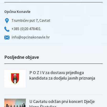
Općina Konavle
Trumbićev put 7, Cavtat
+385 (0)20 478401
info@opcinakonavle.hr
Posljedne objave
P O Z I V za dostavu prijedloga
kandidata za dodjelu javnih priznanja
U Cavtatu održan prvi koncert Dječje
klape Škatulica