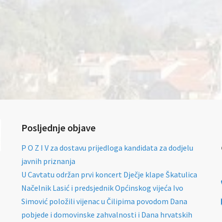
Posljednje objave
P O Z I V za dostavu prijedloga kandidata za dodjelu
javnih priznanja
U Cavtatu održan prvi koncert Dječje klape Škatulica
Načelnik Lasić i predsjednik Općinskog vijeća Ivo
Simović položili vijenac u Čilipima povodom Dana
pobjede i domovinske zahvalnosti i Dana hrvatskih