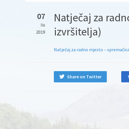
Natječaj za radn
07
lis
izvršitelja)
2019
Natječaj za radno mjesto – spremačica (
Share on Twitter