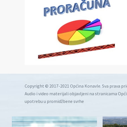
Copyright © 2017-2021 Općina Konavle. Sva prava pr
Audio i video materijali objavljeni na stranicama Opć
upotrebu u promidžbene svrhe