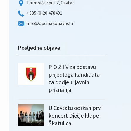
Trumbićev put 7, Cavtat
+385 (0)20 478401
info@opcinakonavle.hr
Posljedne objave
P O Z I V za dostavu
prijedloga kandidata
za dodjelu javnih
priznanja
U Cavtatu održan prvi
koncert Dječje klape
Škatulica