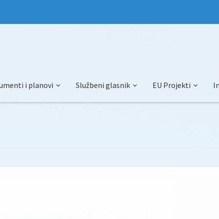
umenti i planovi
Službeni glasnik
EU Projekti
I