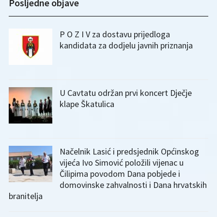
Posljedne objave
P O Z I V za dostavu prijedloga
kandidata za dodjelu javnih priznanja
U Cavtatu održan prvi koncert Dječje
klape Škatulica
Načelnik Lasić i predsjednik Općinskog
vijeća Ivo Simović položili vijenac u
Čilipima povodom Dana pobjede i
domovinske zahvalnosti i Dana hrvatskih
branitelja