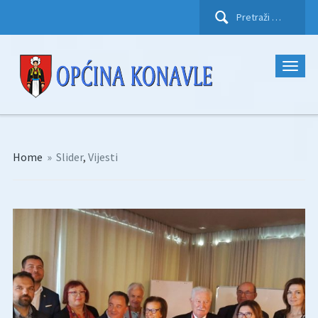
Pretraži:
Home
»
Slider
,
Vijesti