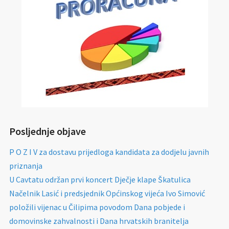
Posljednje objave
P O Z I V za dostavu prijedloga kandidata za dodjelu javnih
priznanja
U Cavtatu održan prvi koncert Dječje klape Škatulica
Načelnik Lasić i predsjednik Općinskog vijeća Ivo Simović
položili vijenac u Čilipima povodom Dana pobjede i
domovinske zahvalnosti i Dana hrvatskih branitelja