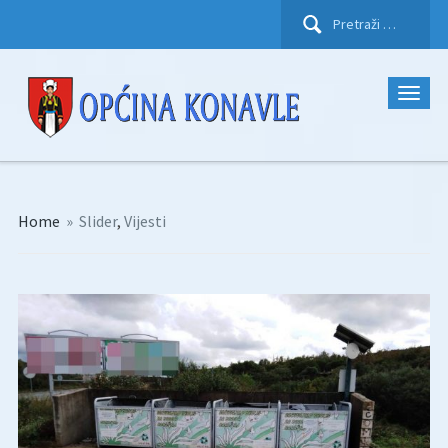
Pretraži:
Home
»
Slider
,
Vijesti