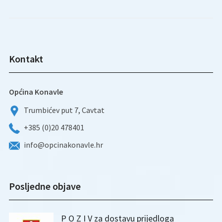
Kontakt
Općina Konavle
Trumbićev put 7, Cavtat
+385 (0)20 478401
info@opcinakonavle.hr
Posljedne objave
P O Z I V za dostavu prijedloga