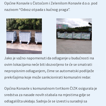
Općine Konavle s Čistoćom i Zelenilom Konavle d.o.o. pod
nazivom “Odvoz otpada s kućnog praga”.
Jako je važno napomenuti da odlaganje u budućnosti na
ovim lokacijama neće biti dozvoljeno te će se smatrati
nepropisnim odlaganjem, čime se automatski podliježe
prekršajima koje može sankcionirati komunalni redar.
Općina Konavle s komunalnom tvrtkom ČIZK osigurala je
sredstva za nasade novih stabala na mjestima gdje se
odlagališta ukidaju. Sadnja će se izvesti u suradnji sa