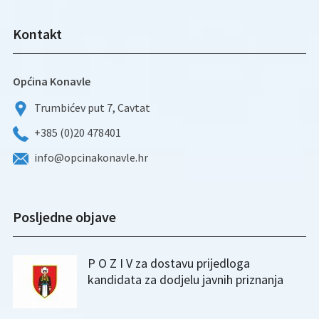
Kontakt
Općina Konavle
Trumbićev put 7, Cavtat
+385 (0)20 478401
info@opcinakonavle.hr
Posljedne objave
P O Z I V za dostavu prijedloga
kandidata za dodjelu javnih priznanja