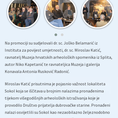
Na promociji su sudjelovali dr. sc. Joško Belamarić iz
Instituta za povijest umjetnosti, dr. sc. Miroslav Katić,
ravnatelj Muzeja hrvatskih arheoloških spomenika iz Splita,
autor Niko Kapetanić te ravnateljica Muzeja i galerija
Konavala Antonia Rusković Radonić.
Miroslav Katić prisutnima je pojasnio važnost lokaliteta
Sokol koja se iščitava u brojnim nalazima pronađenima
tijekom višegodišnjih arheoloških istraživanja koje je
provodilo Društvo prijatelja dubrovačke starine. Pronađeni
nalazi osvijetlili su Sokol kao nezaobilazno željeznodobno