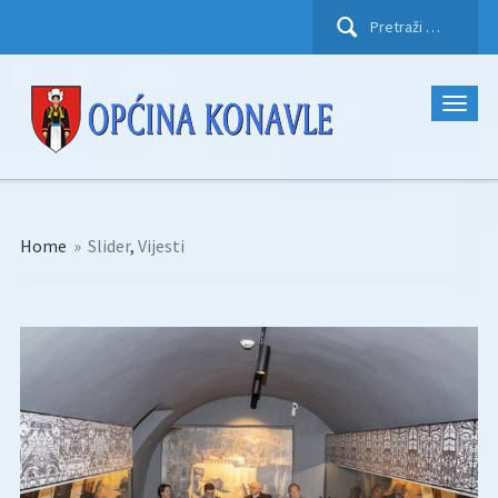
Pretraži:
Home
»
Slider
,
Vijesti