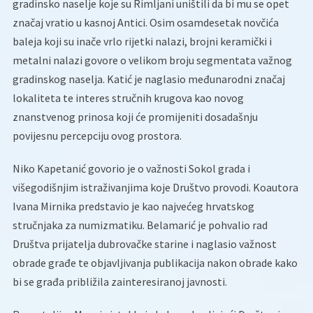
gradinsko naselje koje su Rimljani uništili da bi mu se opet
značaj vratio u kasnoj Antici. Osim osamdesetak novčića
baleja koji su inače vrlo rijetki nalazi, brojni keramički i
metalni nalazi govore o velikom broju segmentata važnog
gradinskog naselja. Katić je naglasio međunarodni značaj
lokaliteta te interes stručnih krugova kao novog
znanstvenog prinosa koji će promijeniti dosadašnju
povijesnu percepciju ovog prostora.
Niko Kapetanić govorio je o važnosti Sokol grada i
višegodišnjim istraživanjima koje Društvo provodi. Koautora
Ivana Mirnika predstavio je kao najvećeg hrvatskog
stručnjaka za numizmatiku. Belamarić je pohvalio rad
Društva prijatelja dubrovačke starine i naglasio važnost
obrade građe te objavljivanja publikacija nakon obrade kako
bi se građa približila zainteresiranoj javnosti.