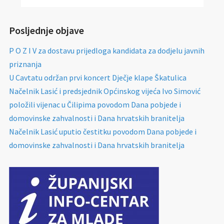
Posljednje objave
P O Z I V za dostavu prijedloga kandidata za dodjelu javnih
priznanja
U Cavtatu održan prvi koncert Dječje klape Škatulica
Načelnik Lasić i predsjednik Općinskog vijeća Ivo Simović
položili vijenac u Čilipima povodom Dana pobjede i
domovinske zahvalnosti i Dana hrvatskih branitelja
Načelnik Lasić uputio čestitku povodom Dana pobjede i
domovinske zahvalnosti i Dana hrvatskih branitelja