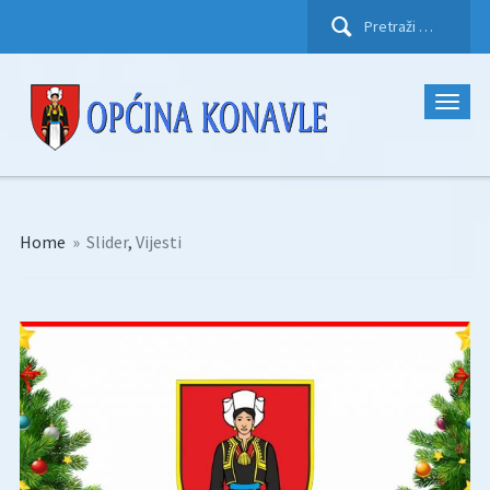
Pretraži:
Home
»
Slider
,
Vijesti