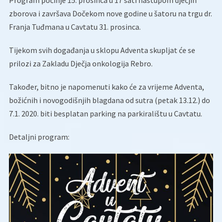
Program počinje 15. prosinca u 17 sati nastupom dječjih
zborova i završava Dočekom nove godine u šatoru na trgu dr.
Franja Tuđmana u Cavtatu 31. prosinca.
Tijekom svih događanja u sklopu Adventa skupljat će se
prilozi za Zakladu Dječja onkologija Rebro.
Također, bitno je napomenuti kako će za vrijeme Adventa,
božićnih i novogodišnjih blagdana od sutra (petak 13.12.) do
7.1. 2020. biti besplatan parking na parkiralištu u Cavtatu.
Detaljni program: