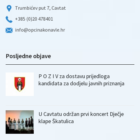
Trumbićev put 7, Cavtat
+385 (0)20 478401
info@opcinakonavle.hr
Posljedne objave
P O Z I V za dostavu prijedloga
kandidata za dodjelu javnih priznanja
U Cavtatu održan prvi koncert Dječje
klape Škatulica