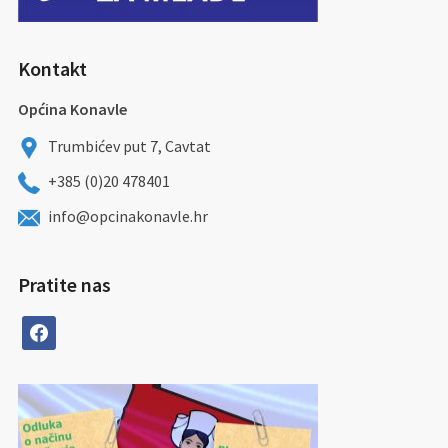
Kontakt
Općina Konavle
Trumbićev put 7, Cavtat
+385 (0)20 478401
info@opcinakonavle.hr
Pratite nas
facebook