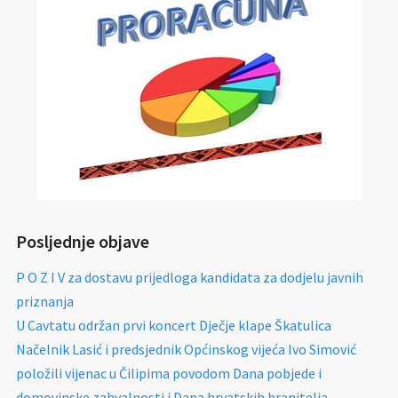
Posljednje objave
P O Z I V za dostavu prijedloga kandidata za dodjelu javnih
priznanja
U Cavtatu održan prvi koncert Dječje klape Škatulica
Načelnik Lasić i predsjednik Općinskog vijeća Ivo Simović
položili vijenac u Čilipima povodom Dana pobjede i
domovinske zahvalnosti i Dana hrvatskih branitelja