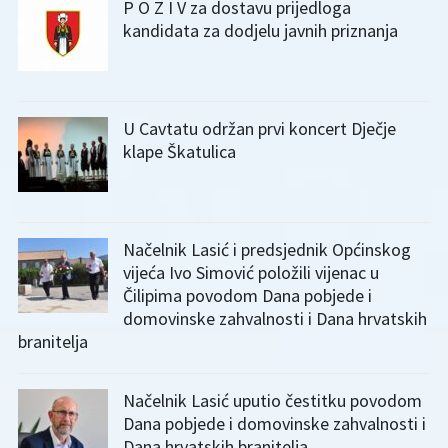
P O Z I V za dostavu prijedloga
kandidata za dodjelu javnih priznanja
U Cavtatu održan prvi koncert Dječje
klape Škatulica
Načelnik Lasić i predsjednik Općinskog
vijeća Ivo Simović položili vijenac u
Čilipima povodom Dana pobjede i
domovinske zahvalnosti i Dana hrvatskih
branitelja
Načelnik Lasić uputio čestitku povodom
Dana pobjede i domovinske zahvalnosti i
Dana hrvatskih branitelja