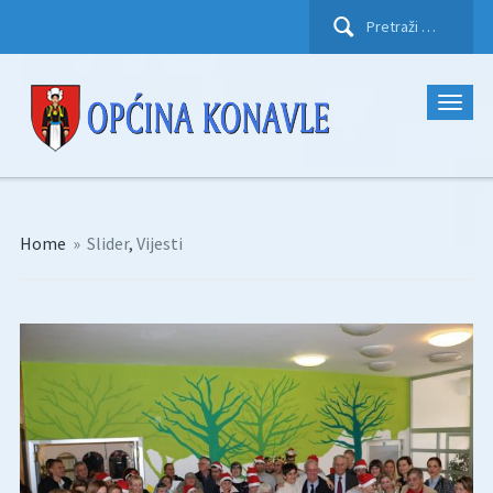
Pretraži:
Home
»
Slider
,
Vijesti