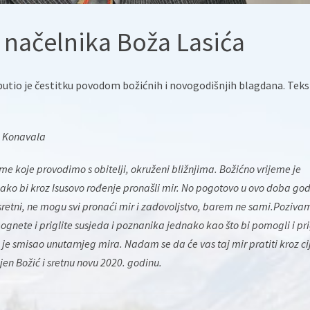
 načelnika Boža Lasića
utio je čestitku povodom božićnih i novogodišnjih blagdana. Teks
i Konavala
jeme koje provodimo s obitelji, okruženi bližnjima. Božićno vrijeme je
ako bi kroz Isusovo rođenje pronašli mir. No pogotovo u ovo doba go
 sretni, ne mogu svi pronaći mir i zadovoljstvo, barem ne sami.Poziva
nete i priglite susjeda i poznanika jednako kao što bi pomogli i prig
to je smisao unutarnjeg mira. Nadam se da će vas taj mir pratiti kroz ci
en Božić i sretnu novu 2020. godinu.