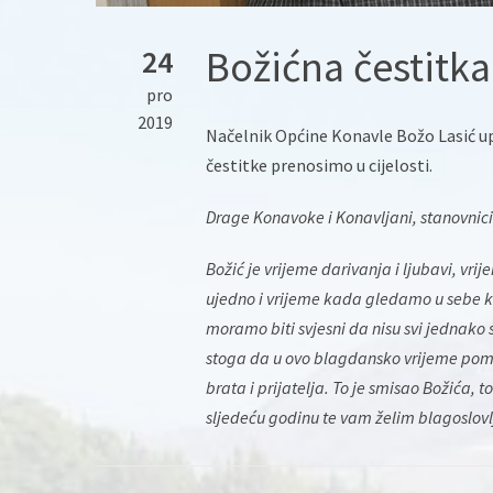
Božićna čestitka
24
pro
2019
Načelnik Općine Konavle Božo Lasić up
čestitke prenosimo u cijelosti.
Drage Konavoke i Konavljani, stanovnic
Božić je vrijeme darivanja i ljubavi, vri
ujedno i vrijeme kada gledamo u sebe k
moramo biti svjesni da nisu svi jednako
stoga da u ovo blagdansko vrijeme pomog
brata i prijatelja. To je smisao Božića, 
sljedeću godinu te vam želim blagoslovlj