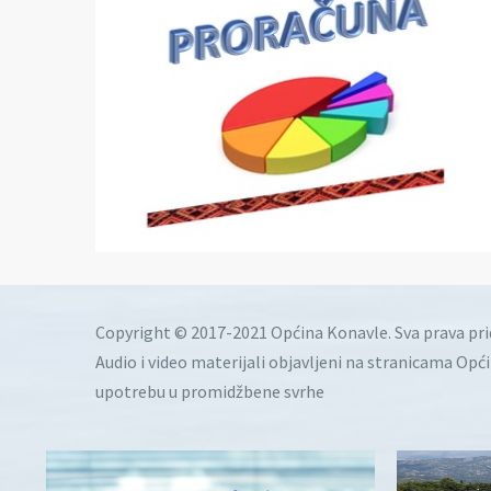
Copyright © 2017-2021 Općina Konavle. Sva prava pr
Audio i video materijali objavljeni na stranicama Opć
upotrebu u promidžbene svrhe