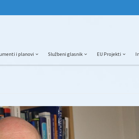
umenti i planovi
Službeni glasnik
EU Projekti
I