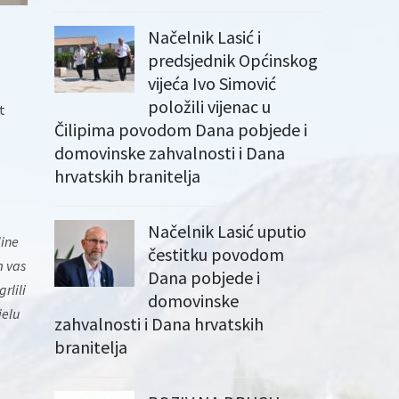
Načelnik Lasić i
predsjednik Općinskog
vijeća Ivo Simović
položili vijenac u
t
Čilipima povodom Dana pobjede i
domovinske zahvalnosti i Dana
hrvatskih branitelja
Načelnik Lasić uputio
dine
čestitku povodom
m vas
Dana pobjede i
rlili
domovinske
jelu
zahvalnosti i Dana hrvatskih
branitelja