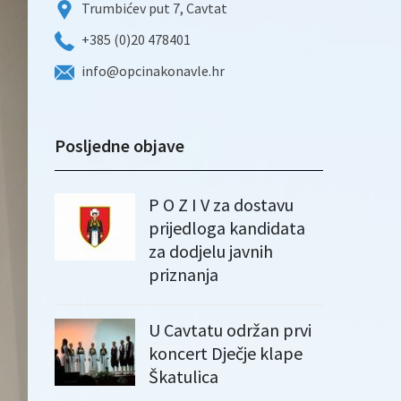
Trumbićev put 7, Cavtat
+385 (0)20 478401
info@opcinakonavle.hr
Posljedne objave
P O Z I V za dostavu
prijedloga kandidata
za dodjelu javnih
priznanja
U Cavtatu održan prvi
koncert Dječje klape
Škatulica