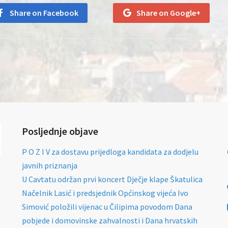
Share on Facebook
Share on Google+
Posljednje objave
P O Z I V za dostavu prijedloga kandidata za dodjelu
javnih priznanja
U Cavtatu održan prvi koncert Dječje klape Škatulica
Načelnik Lasić i predsjednik Općinskog vijeća Ivo
Simović položili vijenac u Čilipima povodom Dana
pobjede i domovinske zahvalnosti i Dana hrvatskih